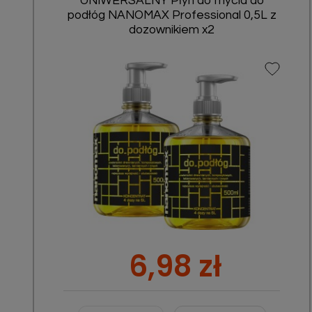
UNIWERSALNY Płyn do mycia do
podłóg NANOMAX Professional 0,5L z
dozownikiem x2
Szybki podgląd

Cena
6,98 zł