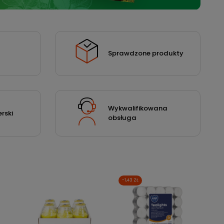
Sprawdzone produkty
Wykwalifikowana
rski
obsługa
-1,43 ZŁ