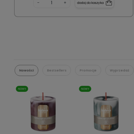
-
+
dodaj do koszyka
Nowości
Bestsellers
Promocje
Wyprzedaż
NOWY
NOWY