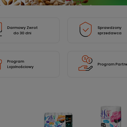
Darmowy Zwrot
Sprawdzony
do 30 dni
sprzedawca
Program
Program Partne
Lojalnościowy