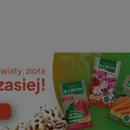
ieniczne
norazowe
kowaniowe
szystkie