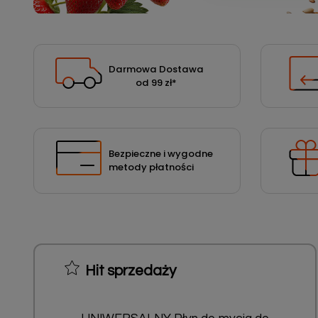
Podłoża
Pozostałe
Środki ochrony roślin
Darmowa Dostawa
od 99 zł
*
Środki ochrony roślin dla profesjonalistów
Zobacz wszystkie
Zobacz wszystkie
Bezpieczne i wygodne
metody płatności
Hit sprzedaży