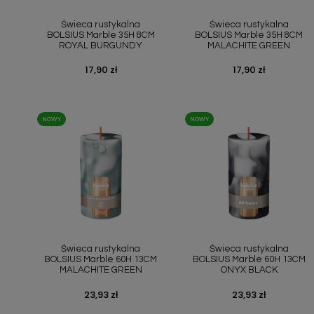
Szybki podgląd
Szybki podgląd


Świeca rustykalna
Świeca rustykalna
BOLSIUS Marble 35H 8CM
BOLSIUS Marble 35H 8CM
ROYAL BURGUNDY
MALACHITE GREEN
Cena
17,90 zł
Cena
17,90 zł
NOWY
NOWY
Szybki podgląd
Szybki podgląd


Świeca rustykalna
Świeca rustykalna
BOLSIUS Marble 60H 13CM
BOLSIUS Marble 60H 13CM
MALACHITE GREEN
ONYX BLACK
Cena
23,93 zł
Cena
23,93 zł