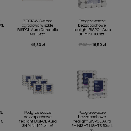
ąd
Szybki podgląd
Szybki podgląd


y
ZESTAW Świeca
Podgrzewacze
XXL
ogrodowa w szkle
bezzapachowe
BISPOL Aura Citronella
tealight BISPOL Aura
40H 6szt.
3H MINI 100szt.
49,80 zł
17,93 zł
16,50 zł
Cena
Cena podstawowa
Cena
ąd
Szybki podgląd
Szybki podgląd


OL
Podgrzewacze
Podgrzewacze
bezzapachowe
bezzapachowe
t.
tealight BISPOL Aura
tealight BISPOL Aura
3H MINI 100szt. x6
8H NIGHT LIGHTS 50szt.
x2