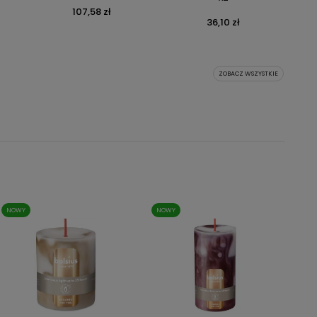
107,58 zł
Cena
36,10 zł
Cena
ZOBACZ WSZYSTKIE
NOWY
NOWY