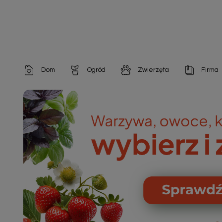
Dom
Ogród
Zwierzęta
Firma
Artykuły dekoracyjne
Chemia do architektury ogrodowej
Szampony i odżywki
Artykuły Hig
Artykuły do pielęgnacji
Chemia do oczek wodnych
Środki na pasożyty
Artykuły jed
Artykuły gospodarstwa domowego
Doniczki i pojemniki
Karmy i Przekąski dla Kotów
Artykuły opa
Artykuły higieniczne
Odstraszacze owadów
Chusteczki nawilżane

Artykuły jednorazowe
Odstraszacze zwierząt
Zobacz w
Artykuły opakowaniowe
Nawozy i preparaty
Zobacz wszystkie
Chemia gospodarcza
Narzędzia ogrodnicze
Nasiona