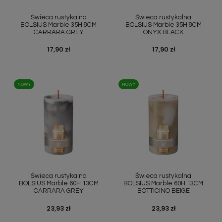
Szybki podgląd
Szybki podgląd


Świeca rustykalna
Świeca rustykalna
BOLSIUS Marble 35H 8CM
BOLSIUS Marble 35H 8CM
CARRARA GREY
ONYX BLACK
Cena
17,90 zł
Cena
17,90 zł
NOWY
NOWY
Szybki podgląd
Szybki podgląd


Świeca rustykalna
Świeca rustykalna
BOLSIUS Marble 60H 13CM
BOLSIUS Marble 60H 13CM
CARRARA GREY
BOTTICINO BEIGE
Cena
23,93 zł
Cena
23,93 zł