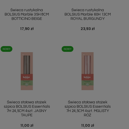
Szybki podgląd
Szybki podgląd


Świeca rustykalna
Świeca rustykalna
BOLSIUS Marble 35H 8CM
BOLSIUS Marble 60H 13CM
BOTTICINO BEIGE
ROYAL BURGUNDY
Cena
17,90 zł
Cena
23,93 zł
NOWY
NOWY
Szybki podgląd
Szybki podgląd


Świeca stołowa stożek
Świeca stołowa stożek
szpica BOLSIUS Essentials
szpica BOLSIUS Essentials
7H 24,5CM 4szt. JASNY
7H 24,5CM 4szt. MGLISTY
TAUPE
RÓŻ
Cena
11,00 zł
Cena
11,00 zł