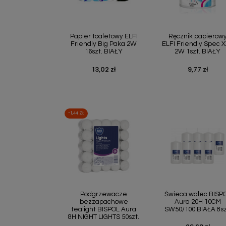
Szybki podgląd
Szybki podgl


Papier toaletowy ELFI
Ręcznik papierow
Friendly Big Paka 2W
ELFI Friendly Spec 
16szt. BIAŁY
2W 1szt. BIAŁY
13,02 zł
9,77 zł
Cena
Cena
-1,44 ZŁ
Szybki podgląd
Szybki podgl


Podgrzewacze
Świeca walec BISP
bezzapachowe
Aura 20H 10CM
tealight BISPOL Aura
SW50/100 BIAŁA 8sz
8H NIGHT LIGHTS 50szt.