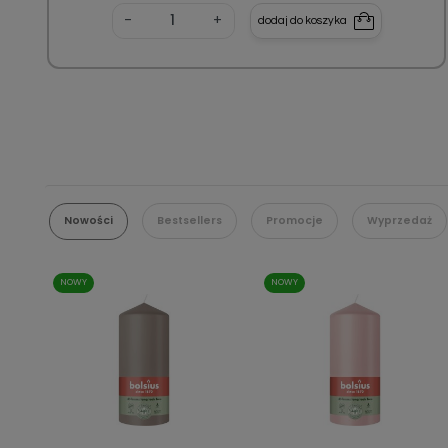
-
+
dodaj do koszyka
Nowości
Bestsellers
Promocje
Wyprzedaż
NOWY
NOWY
Szybki podgląd
Szybki podgląd

