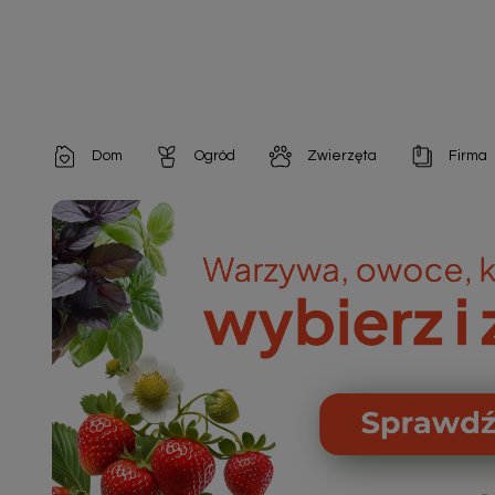
Dom
Ogród
Zwierzęta
Firma
Artykuły dekoracyjne
Chemia do architektury ogrodowej
Szampony i odżywki
Artykuły Hig
Artykuły do pielęgnacji
Chemia do oczek wodnych
Środki na pasożyty
Artykuły jed
Artykuły gospodarstwa domowego
Doniczki i pojemniki
Karmy i Przekąski dla Kotów
Artykuły opa
Artykuły higieniczne
Odstraszacze owadów
Chusteczki nawilżane

Artykuły jednorazowe
Odstraszacze zwierząt
Zobacz w
Artykuły opakowaniowe
Nawozy i preparaty
Zobacz wszystkie
Chemia gospodarcza
Narzędzia ogrodnicze
Nasiona