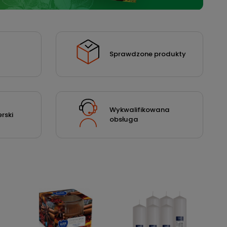
Sprawdzone produkty
Wykwalifikowana
rski
obsługa