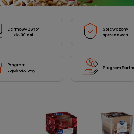
Darmowy Zwrot
Sprawdzony
do 30 dni
sprzedawca
Program
Program Partne
Lojalnościowy