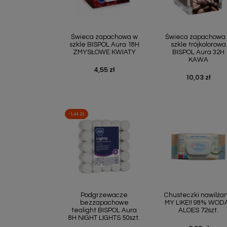
Szybki podgląd
Szybki podgl


Świeca zapachowa w
Świeca zapachowa
szkle BISPOL Aura 18H
szkle trójkolorowa
ZMYSŁOWE KWIATY
BISPOL Aura 32H
KAWA
4,55 zł
Cena
10,03 zł
Cena
-1,44 ZŁ
Szybki podgląd
Szybki podgl


Podgrzewacze
Chusteczki nawilża
bezzapachowe
MY LIKE!! 98% WODA
tealight BISPOL Aura
ALOES 72szt.
8H NIGHT LIGHTS 50szt.