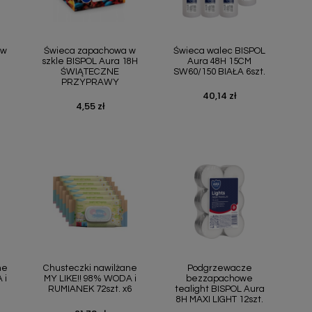
ąd
Szybki podgląd
Szybki podgląd


 w
Świeca zapachowa w
Świeca walec BISPOL
szkle BISPOL Aura 18H
Aura 48H 15CM
ŚWIĄTECZNE
SW60/150 BIAŁA 6szt.
PRZYPRAWY
40,14 zł
Cena
4,55 zł
Cena
ąd
Szybki podgląd
Szybki podgląd


ne
Chusteczki nawilżane
Podgrzewacze
 i
MY LIKE!! 98% WODA i
bezzapachowe
RUMIANEK 72szt. x6
tealight BISPOL Aura
8H MAXI LIGHT 12szt.