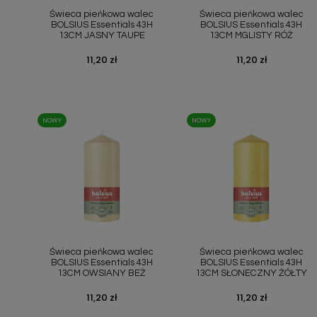
Świeca pieńkowa walec
Świeca pieńkowa walec
BOLSIUS Essentials 43H
BOLSIUS Essentials 43H
13CM JASNY TAUPE
13CM MGLISTY RÓŻ
Cena
11,20 zł
Cena
11,20 zł
NOWY
NOWY
Szybki podgląd
Szybki podgląd


Świeca pieńkowa walec
Świeca pieńkowa walec
BOLSIUS Essentials 43H
BOLSIUS Essentials 43H
13CM OWSIANY BEŻ
13CM SŁONECZNY ŻÓŁTY
Cena
11,20 zł
Cena
11,20 zł