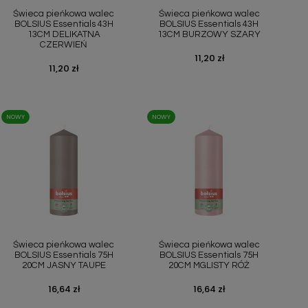
Świeca pieńkowa walec
Świeca pieńkowa walec
BOLSIUS Essentials 43H
BOLSIUS Essentials 43H
13CM DELIKATNA
13CM BURZOWY SZARY
CZERWIEŃ
Cena
11,20 zł
Cena
11,20 zł
NOWY
NOWY
Szybki podgląd
Szybki podgląd


Świeca pieńkowa walec
Świeca pieńkowa walec
BOLSIUS Essentials 75H
BOLSIUS Essentials 75H
20CM JASNY TAUPE
20CM MGLISTY RÓŻ
Cena
16,64 zł
Cena
16,64 zł