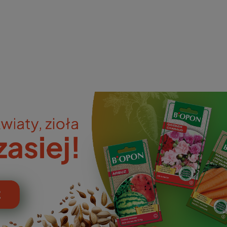
ieniczne
norazowe
kowaniowe
szystkie