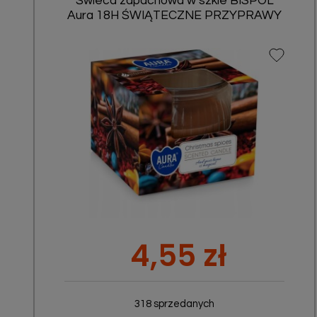
Świeca zapachowa w szkle BISPOL
Aura 18H ŚWIĄTECZNE PRZYPRAWY
Szybki podgląd

Cena
4,55 zł
318 sprzedanych