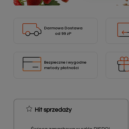
Podłoża
Pozostałe
Środki ochrony roślin
Darmowa Dostawa
od 99 zł
*
Środki ochrony roślin dla profesjonalistów
Zobacz wszystkie
Zobacz wszystkie
Bezpieczne i wygodne
metody płatności
Hit sprzedaży