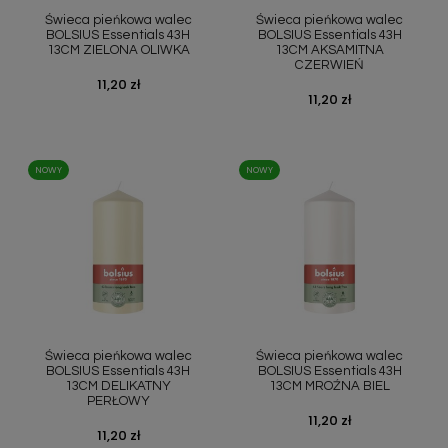
Świeca pieńkowa walec
Świeca pieńkowa walec
BOLSIUS Essentials 43H
BOLSIUS Essentials 43H
13CM ZIELONA OLIWKA
13CM AKSAMITNA
CZERWIEŃ
Cena
11,20 zł
Cena
11,20 zł
NOWY
NOWY
Szybki podgląd
Szybki podgląd


Świeca pieńkowa walec
Świeca pieńkowa walec
BOLSIUS Essentials 43H
BOLSIUS Essentials 43H
13CM DELIKATNY
13CM MROŹNA BIEL
PERŁOWY
Cena
11,20 zł
Cena
11,20 zł