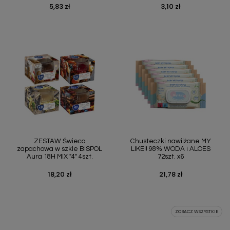
5,83 zł
3,10 zł
Cena
Cena
ZESTAW Świeca
Chusteczki nawilżane MY
zapachowa w szkle BISPOL
LIKE!! 98% WODA i ALOES
Aura 18H MIX "4" 4szt.
72szt. x6
18,20 zł
21,78 zł
Cena
Cena
ZOBACZ WSZYSTKIE