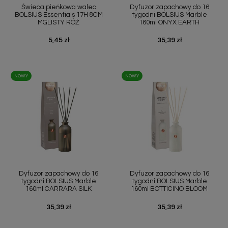
Świeca pieńkowa walec
Dyfuzor zapachowy do 16
BOLSIUS Essentials 17H 8CM
tygodni BOLSIUS Marble
MGLISTY RÓŻ
160ml ONYX EARTH
Cena
5,45 zł
Cena
35,39 zł
NOWY
NOWY
Dyfuzor zapachowy do 16
Dyfuzor zapachowy do 16
tygodni BOLSIUS Marble
tygodni BOLSIUS Marble
160ml CARRARA SILK
160ml BOTTICINO BLOOM
Cena
35,39 zł
Cena
35,39 zł