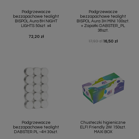
Podgrzewacze
Podgrzewacze
bezzapachowe tealight
bezzapachowe tealight
BISPOL Aura 8H NIGHT
BISPOL Aura 3H MINI 100szt.
LIGHTS 50szt. x4
+ Zapałki DABSTER_PL
38szt.
72,20 zł
Cena
17,93 zł
16,50 zł
Cena podstawowa
Cena
Podgrzewacze
Chusteczki higieniczne
bezzapachowe tealight
ELFI Friendly 2W 150szt.
DABSTER.PL ~4H 30szt.
MAXI BOX