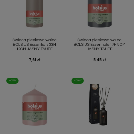
Świeca pieńkowa walec
Świeca pieńkowa walec
BOLSIUS Essentials 33H
BOLSIUS Essentials 17H 8CM
12CM JASNY TAUPE
JASNY TAUPE
Cena
7,61 zł
Cena
5,45 zł
NOWY
NOWY