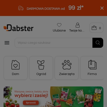
99 zł
*
DARMOWA DOSTAWA od
0
Ulubione
Twoje konto

Dom
Ogród
Zwierzęta
Firma