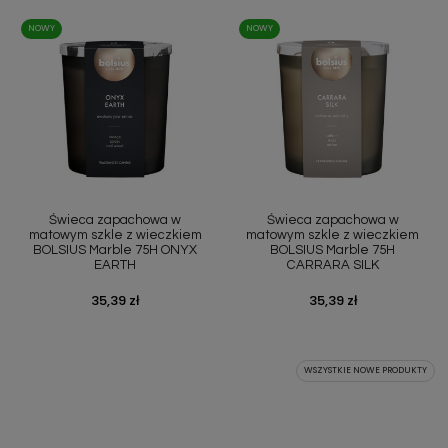
NOWY
NOWY
Świeca zapachowa w
Świeca zapachowa w
matowym szkle z wieczkiem
matowym szkle z wieczkiem
BOLSIUS Marble 75H ONYX
BOLSIUS Marble 75H
EARTH
CARRARA SILK
Cena
35,39 zł
Cena
35,39 zł
WSZYSTKIE NOWE PRODUKTY