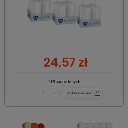
Cena
24,57 zł
118 sprzedanych
-
+
dodaj do koszyka