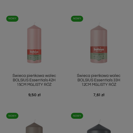
NOWY
NOWY
Świeca pieńkowa walec
Świeca pieńkowa walec
BOLSIUS Essentials 42H
BOLSIUS Essentials 33H
15CM MGLISTY RÓŻ
12CM MGLISTY RÓŻ
Cena
9,50 zł
Cena
7,61 zł
NOWY
NOWY