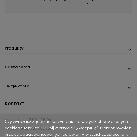
Produkty
Nasza firma
Twoje konto
Kontakt
pon. - pt.
7:00 - 15:00
Czy wyrażasz zgodę na korzystanie ze wszystkich wskazanych
cookies? Jeżeli tak, kliknij w przycisk „Akceptuję”. Możesz również
Telefon:
(+48) 737 305 306
przejść do zaawansowanych ustawień – przycisk „Dostosuj pliki