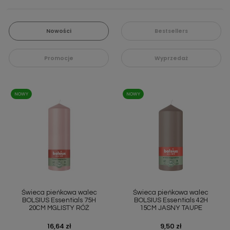
Nowości
Bestsellers
Promocje
Wyprzedaż
NOWY
NOWY
Świeca pieńkowa walec
Świeca pieńkowa walec
BOLSIUS Essentials 75H
BOLSIUS Essentials 42H
20CM MGLISTY RÓŻ
15CM JASNY TAUPE
Cena
16,64 zł
Cena
9,50 zł