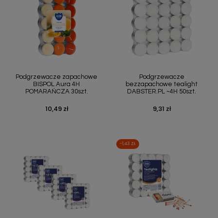
Podgrzewacze zapachowe
Podgrzewacze
BISPOL Aura 4H
bezzapachowe tealight
POMARAŃCZA 30szt.
DABSTER.PL ~4H 50szt.
10,49 zł
9,31 zł
Cena
Cena
-1,43 ZŁ