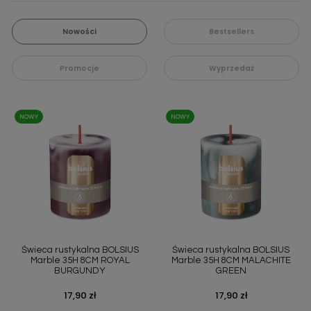
Nowości
Bestsellers
Promocje
Wyprzedaż
NOWY
NOWY
Świeca rustykalna BOLSIUS
Świeca rustykalna BOLSIUS
Marble 35H 8CM ROYAL
Marble 35H 8CM MALACHITE
BURGUNDY
GREEN
Cena
17,90 zł
Cena
17,90 zł