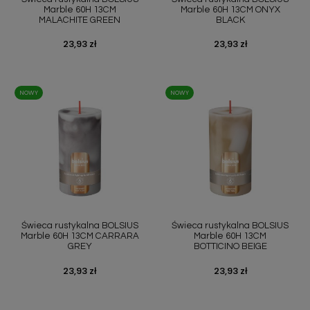
Marble 60H 13CM
Marble 60H 13CM ONYX
MALACHITE GREEN
BLACK
Cena
23,93 zł
Cena
23,93 zł
NOWY
NOWY
Świeca rustykalna BOLSIUS
Świeca rustykalna BOLSIUS
Marble 60H 13CM CARRARA
Marble 60H 13CM
GREY
BOTTICINO BEIGE
Cena
23,93 zł
Cena
23,93 zł