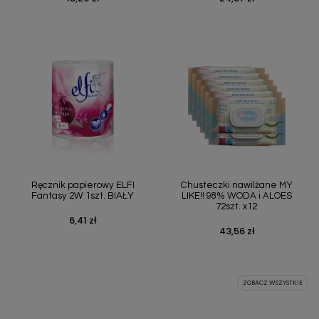
Ręcznik papierowy ELFI
Chusteczki nawilżane MY
Fantasy 2W 1szt. BIAŁY
LIKE!! 98% WODA i ALOES
72szt. x12
6,41 zł
Cena
43,56 zł
Cena
ZOBACZ WSZYSTKIE