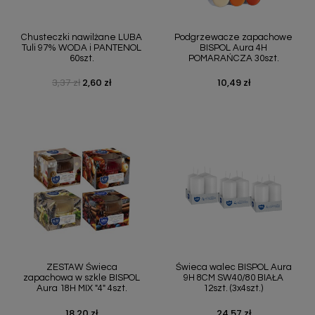
Chusteczki nawilżane LUBA
Podgrzewacze zapachowe
Tuli 97% WODA i PANTENOL
BISPOL Aura 4H
60szt.
POMARAŃCZA 30szt.
3,37 zł
2,60 zł
10,49 zł
Cena podstawowa
Cena
Cena
ZESTAW Świeca
Świeca walec BISPOL Aura
zapachowa w szkle BISPOL
9H 8CM SW40/80 BIAŁA
Aura 18H MIX "4" 4szt.
12szt. (3x4szt.)
18,20 zł
24,57 zł
Cena
Cena