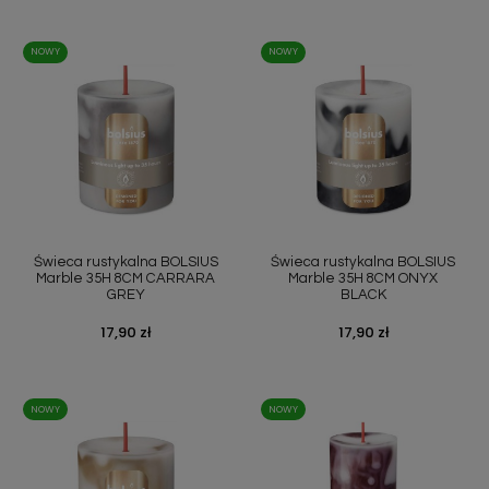
NOWY
NOWY
Świeca rustykalna BOLSIUS
Świeca rustykalna BOLSIUS
Marble 35H 8CM CARRARA
Marble 35H 8CM ONYX
GREY
BLACK
Cena
17,90 zł
Cena
17,90 zł
NOWY
NOWY