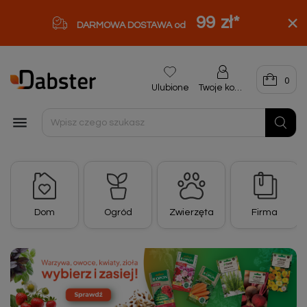
99 zł
*
DARMOWA DOSTAWA od
0
Ulubione
Twoje konto

Dom
Ogród
Zwierzęta
Firma