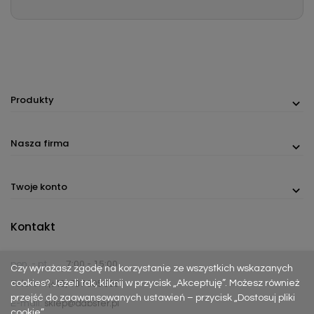
Produkty
Nasza firma
Twoje konto
Kontakt
pon. - pt.
7:00 - 15:00
Czy wyrażasz zgodę na korzystanie ze wszystkich wskazanych
cookies? Jeżeli tak, kliknij w przycisk „Akceptuję”. Możesz również
Telefon:
(+48) 737 305 306
przejść do zaawansowanych ustawień – przycisk „Dostosuj pliki
E-mail:
sklep@dabster.pl
cookie”.