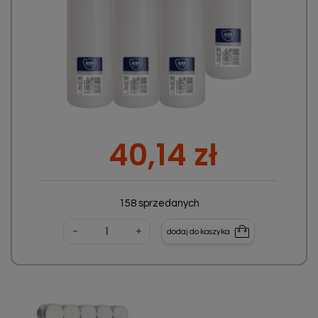
Cena
40,14 zł
158 sprzedanych
-
+
dodaj do koszyka