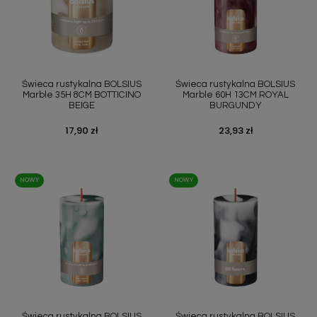
Świeca rustykalna BOLSIUS
Świeca rustykalna BOLSIUS
Marble 35H 8CM BOTTICINO
Marble 60H 13CM ROYAL
BEIGE
BURGUNDY
Cena
17,90 zł
Cena
23,93 zł
NOWY
NOWY
Świeca rustykalna BOLSIUS
Świeca rustykalna BOLSIUS