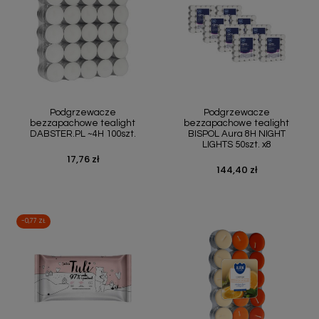
Podgrzewacze
Podgrzewacze
bezzapachowe tealight
bezzapachowe tealight
DABSTER.PL ~4H 100szt.
BISPOL Aura 8H NIGHT
LIGHTS 50szt. x8
17,76 zł
Cena
144,40 zł
Cena
-0,77 ZŁ