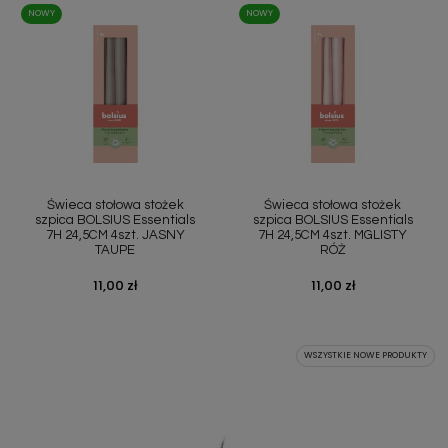
NOWY
NOWY
Świeca stołowa stożek
Świeca stołowa stożek
szpica BOLSIUS Essentials
szpica BOLSIUS Essentials
7H 24,5CM 4szt. JASNY
7H 24,5CM 4szt. MGLISTY
TAUPE
RÓŻ
Cena
11,00 zł
Cena
11,00 zł
WSZYSTKIE NOWE PRODUKTY