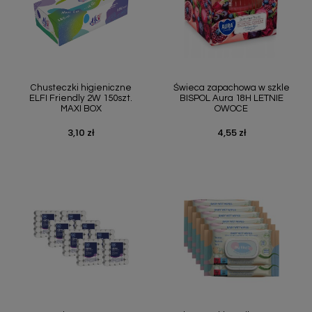
Chusteczki higieniczne
Świeca zapachowa w szkle
ELFI Friendly 2W 150szt.
BISPOL Aura 18H LETNIE
MAXI BOX
OWOCE
3,10 zł
4,55 zł
Cena
Cena