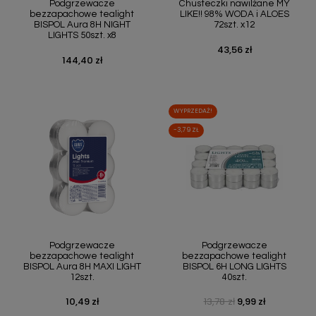
Podgrzewacze
Chusteczki nawilżane MY
bezzapachowe tealight
LIKE!! 98% WODA i ALOES
BISPOL Aura 8H NIGHT
72szt. x12
LIGHTS 50szt. x8
43,56 zł
Cena
144,40 zł
Cena
WYPRZEDAŻ!
-3,79 ZŁ
Podgrzewacze
Podgrzewacze
bezzapachowe tealight
bezzapachowe tealight
BISPOL Aura 8H MAXI LIGHT
BISPOL 6H LONG LIGHTS
12szt.
40szt.
10,49 zł
13,78 zł
9,99 zł
Cena
Cena podstawowa
Cena