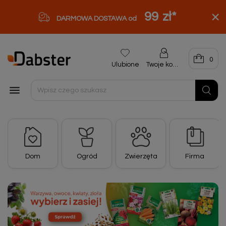
99 zł
*
DARMOWA DOSTAWA od
0
Ulubione
Twoje konto

Dom
Ogród
Zwierzęta
Firma