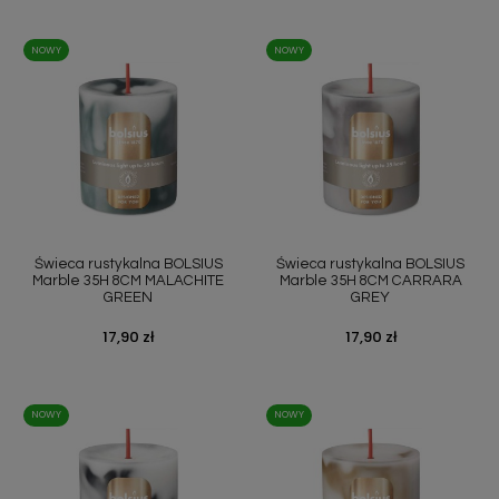
NOWY
NOWY
Świeca rustykalna BOLSIUS
Świeca rustykalna BOLSIUS
Marble 35H 8CM MALACHITE
Marble 35H 8CM CARRARA
GREEN
GREY
Cena
17,90 zł
Cena
17,90 zł
NOWY
NOWY