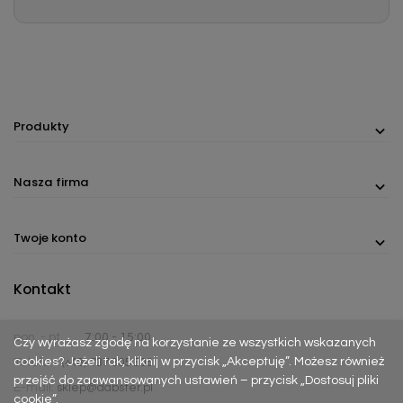
Produkty
Nasza firma
Twoje konto
Kontakt
pon. - pt.
7:00 - 15:00
Czy wyrażasz zgodę na korzystanie ze wszystkich wskazanych
cookies? Jeżeli tak, kliknij w przycisk „Akceptuję”. Możesz również
Telefon:
(+48) 737 305 306
przejść do zaawansowanych ustawień – przycisk „Dostosuj pliki
E-mail:
sklep@dabster.pl
cookie”.