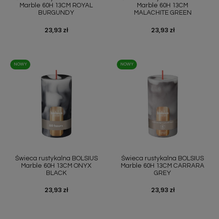
Marble 60H 13CM ROYAL
Marble 60H 13CM
BURGUNDY
MALACHITE GREEN
Cena
23,93 zł
Cena
23,93 zł
NOWY
NOWY
Świeca rustykalna BOLSIUS
Świeca rustykalna BOLSIUS
Marble 60H 13CM ONYX
Marble 60H 13CM CARRARA
BLACK
GREY
Cena
23,93 zł
Cena
23,93 zł