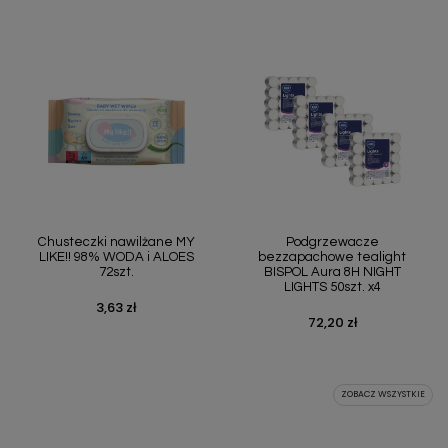
Chusteczki nawilżane MY
Podgrzewacze
LIKE!! 98% WODA i ALOES
bezzapachowe tealight
72szt.
BISPOL Aura 8H NIGHT
LIGHTS 50szt. x4
3,63 zł
Cena
72,20 zł
Cena
ZOBACZ WSZYSTKIE