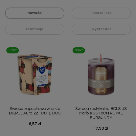
Nowości
Bestsellers
Promocje
Wyprzedaż
NOWY
NOWY
Świeca zapachowa w szkle
Świeca rustykalna BOLSIUS
BISPOL Aura 22H CUTE DOG
Marble 35H 8CM ROYAL
BURGUNDY
Cena
6,57 zł
Cena
17,90 zł