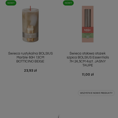
NOWY
NOWY
Świeca rustykalna BOLSIUS
Świeca stołowa stożek
Marble 60H 13CM
szpica BOLSIUS Essentials
BOTTICINO BEIGE
7H 24,5CM 4szt. JASNY
TAUPE
Cena
23,93 zł
Cena
11,00 zł
WSZYSTKIE NOWE PRODUKTY