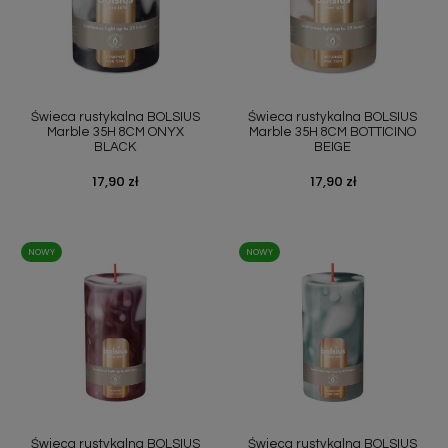
Świeca rustykalna BOLSIUS
Świeca rustykalna BOLSIUS
Marble 35H 8CM ONYX
Marble 35H 8CM BOTTICINO
BLACK
BEIGE
Cena
17,90 zł
Cena
17,90 zł
NOWY
NOWY
Świeca rustykalna BOLSIUS
Świeca rustykalna BOLSIUS