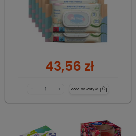
Cena
43,56 zł
-
+
dodaj do koszyka