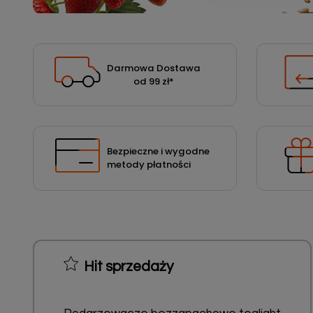
Podłoża
Pozostałe
Środki ochrony roślin
Darmowa Dostawa
od 99 zł
*
Środki ochrony roślin dla profesjonalistów
Zobacz wszystkie
Zobacz wszystkie
Bezpieczne i wygodne
metody płatności
Hit sprzedaży