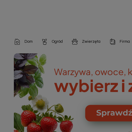
Dom
Ogród
Zwierzęta
Firma
Artykuły dekoracyjne
Chemia do architektury ogrodowej
Szampony i odżywki
Artykuły Hig
Artykuły do pielęgnacji
Chemia do oczek wodnych
Środki na pasożyty
Artykuły jed
Artykuły gospodarstwa domowego
Doniczki i pojemniki
Karmy i Przekąski dla Kotów
Artykuły opa
Artykuły higieniczne
Odstraszacze owadów
Chusteczki nawilżane

Artykuły jednorazowe
Odstraszacze zwierząt
Zobacz w
Artykuły opakowaniowe
Nawozy i preparaty
Zobacz wszystkie
Chemia gospodarcza
Narzędzia ogrodnicze
Nasiona