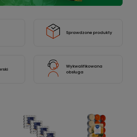
Sprawdzone produkty
Wykwalifikowana
rski
obsługa