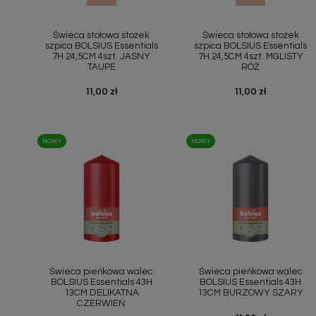
Szybki podgląd
Szybki podgląd


Świeca stołowa stożek
Świeca stołowa stożek
szpica BOLSIUS Essentials
szpica BOLSIUS Essentials
7H 24,5CM 4szt. JASNY
7H 24,5CM 4szt. MGLISTY
TAUPE
RÓŻ
Cena
11,00 zł
Cena
11,00 zł
NOWY
NOWY
Szybki podgląd
Szybki podgląd


Świeca pieńkowa walec
Świeca pieńkowa walec
BOLSIUS Essentials 43H
BOLSIUS Essentials 43H
13CM DELIKATNA
13CM BURZOWY SZARY
CZERWIEŃ
Cena