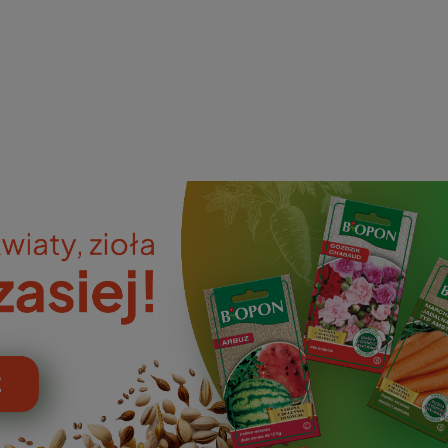
ieniczne
norazowe
kowaniowe
szystkie