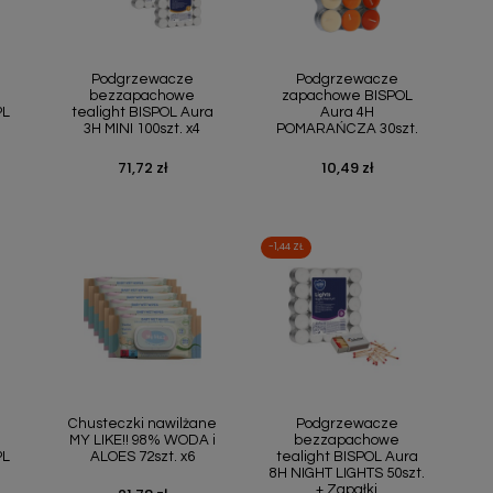
ąd
Szybki podgląd
Szybki podgląd


Podgrzewacze
Podgrzewacze
bezzapachowe
zapachowe BISPOL
PL
tealight BISPOL Aura
Aura 4H
3H MINI 100szt. x4
POMARAŃCZA 30szt.
71,72 zł
10,49 zł
Cena
Cena
-1,44 ZŁ
ąd
Szybki podgląd
Szybki podgląd


Chusteczki nawilżane
Podgrzewacze
MY LIKE!! 98% WODA i
bezzapachowe
PL
ALOES 72szt. x6
tealight BISPOL Aura
8H NIGHT LIGHTS 50szt.
+ Zapałki