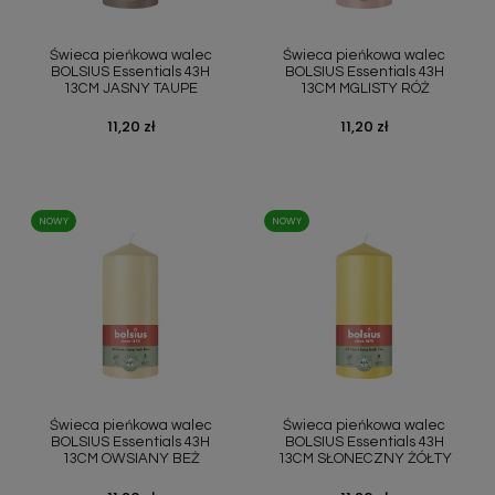
Szybki podgląd
Szybki podgląd


Świeca pieńkowa walec
Świeca pieńkowa walec
BOLSIUS Essentials 43H
BOLSIUS Essentials 43H
13CM JASNY TAUPE
13CM MGLISTY RÓŻ
Cena
11,20 zł
Cena
11,20 zł
NOWY
NOWY
Szybki podgląd
Szybki podgląd


Świeca pieńkowa walec
Świeca pieńkowa walec
BOLSIUS Essentials 43H
BOLSIUS Essentials 43H
13CM OWSIANY BEŻ
13CM SŁONECZNY ŻÓŁTY
Cena
Cena