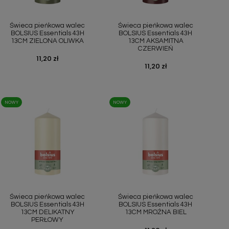
Szybki podgląd
Szybki podgląd


Świeca pieńkowa walec
Świeca pieńkowa walec
BOLSIUS Essentials 43H
BOLSIUS Essentials 43H
13CM ZIELONA OLIWKA
13CM AKSAMITNA
CZERWIEŃ
Cena
11,20 zł
Cena
11,20 zł
NOWY
NOWY
Szybki podgląd
Szybki podgląd


Świeca pieńkowa walec
Świeca pieńkowa walec
BOLSIUS Essentials 43H
BOLSIUS Essentials 43H
13CM DELIKATNY
13CM MROŹNA BIEL
PERŁOWY
Cena