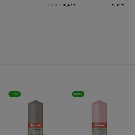
17,64 zł
16,47 zł
5,83 zł
Cena podstawowa
Cena
Cena
NOWY
NOWY