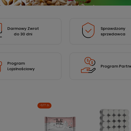
Darmowy Zwrot
Sprawdzony
do 30 dni
sprzedawca
Program
Program Partne
Lojalnościowy
-0,77 ZŁ