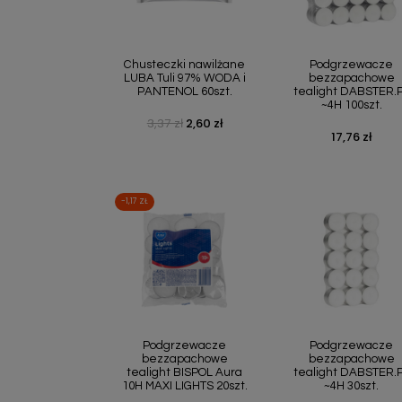
Szybki podgląd
Szybki podgl


Chusteczki nawilżane
Podgrzewacze
LUBA Tuli 97% WODA i
bezzapachowe
PANTENOL 60szt.
tealight DABSTER.
~4H 100szt.
3,37 zł
2,60 zł
Cena podstawowa
Cena
17,76 zł
Cena
-1,17 ZŁ
Szybki podgląd
Szybki podgl


Podgrzewacze
Podgrzewacze
bezzapachowe
bezzapachowe
tealight BISPOL Aura
tealight DABSTER.
10H MAXI LIGHTS 20szt.
~4H 30szt.