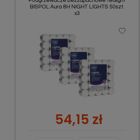
Podgrzewacze bezzapachowe tealight
BISPOL Aura 8H NIGHT LIGHTS 50szt.
x3
Szybki podgląd

Cena
54,15 zł