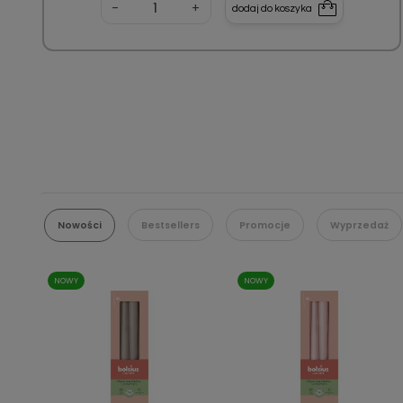
-
+
dodaj do koszyka
Nowości
Bestsellers
Promocje
Wyprzedaż
NOWY
NOWY