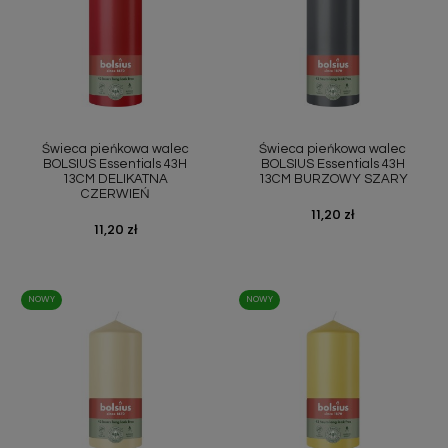
Świeca pieńkowa walec
Świeca pieńkowa walec
BOLSIUS Essentials 43H
BOLSIUS Essentials 43H
13CM DELIKATNA
13CM BURZOWY SZARY
CZERWIEŃ
Cena
11,20 zł
Cena
11,20 zł
NOWY
NOWY