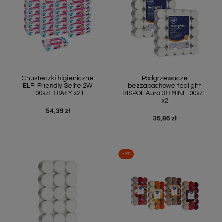
Chusteczki higieniczne
Podgrzewacze
ELFI Friendly Selfie 2W
bezzapachowe tealight
100szt. BIAŁY x21
BISPOL Aura 3H MINI 100szt.
x2
54,39 zł
Cena
35,86 zł
Cena
-6%