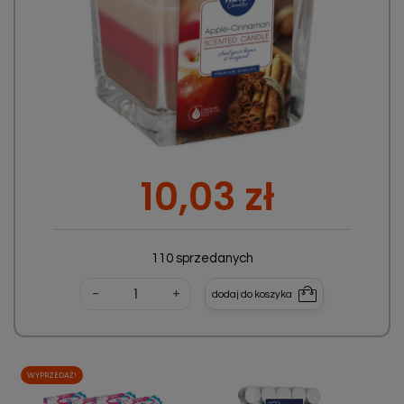
Cena
10,03 zł
110 sprzedanych
-
+
dodaj do koszyka
WYPRZEDAŻ!