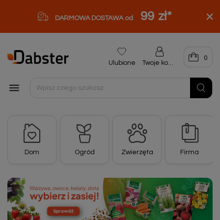
99 zł
*
DARMOWA DOSTAWA od
0
Ulubione
Twoje konto

Dom
Ogród
Zwierzęta
Firma