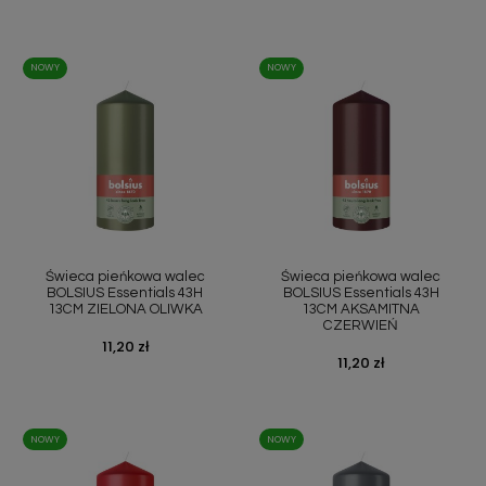
NOWY
NOWY
Świeca pieńkowa walec
Świeca pieńkowa walec
BOLSIUS Essentials 43H
BOLSIUS Essentials 43H
13CM ZIELONA OLIWKA
13CM AKSAMITNA
CZERWIEŃ
Cena
11,20 zł
Cena
11,20 zł
NOWY
NOWY