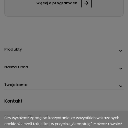
więcej o programach
Produkty
Nasza firma
Twoje konto
Kontakt
pon. - pt.
7:00 - 15:00
Czy wyrażasz zgodę na korzystanie ze wszystkich wskazanych
cookies? Jeżeli tak, kliknij w przycisk „Akceptuję”. Możesz również
Telefon:
(+48) 737 305 306