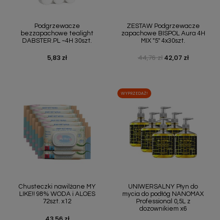
Podgrzewacze
ZESTAW Podgrzewacze
bezzapachowe tealight
zapachowe BISPOL Aura 4H
DABSTER.PL ~4H 30szt.
MIX "5" 4x30szt.
5,83 zł
44,76 zł
42,07 zł
Cena
Cena podstawowa
Cena
WYPRZEDAŻ!
Chusteczki nawilżane MY
UNIWERSALNY Płyn do
LIKE!! 98% WODA i ALOES
mycia do podłóg NANOMAX
72szt. x12
Professional 0,5L z
dozownikiem x6
43,56 zł
Cena