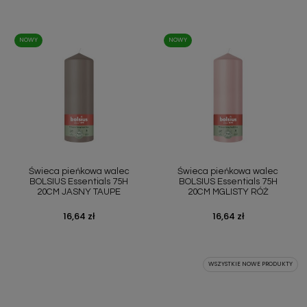
NOWY
NOWY
Świeca pieńkowa walec
Świeca pieńkowa walec
BOLSIUS Essentials 75H
BOLSIUS Essentials 75H
20CM JASNY TAUPE
20CM MGLISTY RÓŻ
Cena
16,64 zł
Cena
16,64 zł
WSZYSTKIE NOWE PRODUKTY