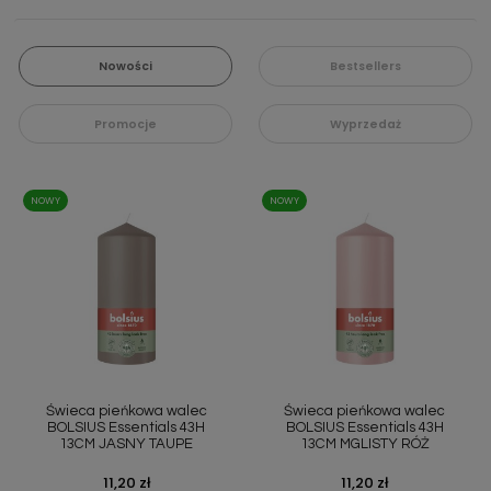
Nowości
Bestsellers
Promocje
Wyprzedaż
NOWY
NOWY
Świeca pieńkowa walec
Świeca pieńkowa walec
BOLSIUS Essentials 43H
BOLSIUS Essentials 43H
13CM JASNY TAUPE
13CM MGLISTY RÓŻ
Cena
11,20 zł
Cena
11,20 zł