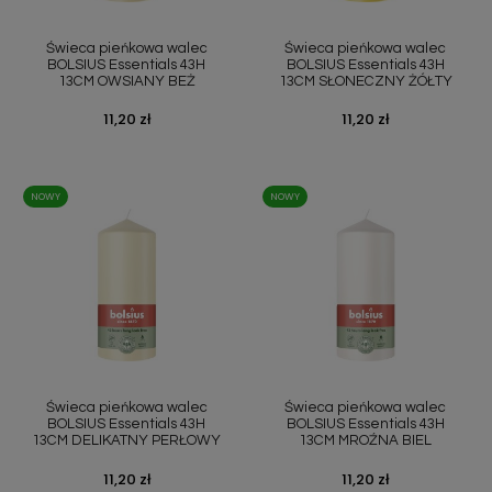
Świeca pieńkowa walec
Świeca pieńkowa walec
BOLSIUS Essentials 43H
BOLSIUS Essentials 43H
13CM OWSIANY BEŻ
13CM SŁONECZNY ŻÓŁTY
Cena
11,20 zł
Cena
11,20 zł
NOWY
NOWY
Świeca pieńkowa walec
Świeca pieńkowa walec
BOLSIUS Essentials 43H
BOLSIUS Essentials 43H
13CM DELIKATNY PERŁOWY
13CM MROŹNA BIEL
Cena
11,20 zł
Cena
11,20 zł