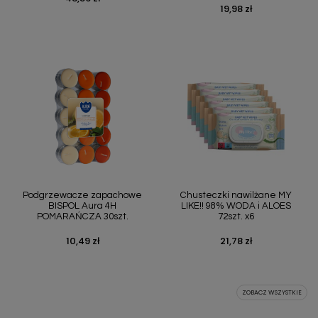
19,98 zł
Cena
Podgrzewacze zapachowe
Chusteczki nawilżane MY
BISPOL Aura 4H
LIKE!! 98% WODA i ALOES
POMARAŃCZA 30szt.
72szt. x6
10,49 zł
21,78 zł
Cena
Cena
ZOBACZ WSZYSTKIE