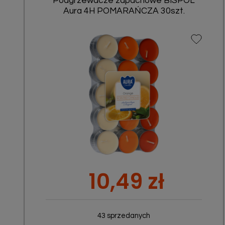
Podgrzewacze zapachowe BISPOL
Aura 4H POMARAŃCZA 30szt.
Szybki podgląd

Cena
10,49 zł
43 sprzedanych