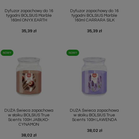
Szybki podgląd
Szybki podgląd


Dyfuzor zapachowy do 16
Dyfuzor zapachowy do 16
tygodni BOLSIUS Marble
tygodni BOLSIUS Marble
160ml ONYX EARTH
160ml CARRARA SILK
Cena
35,39 zł
Cena
35,39 zł
NOWY
NOWY
Szybki podgląd
Szybki podgląd


DUŻA Świeca zapachowa
DUŻA Świeca zapachowa
w słoiku BOLSIUS True
w słoiku BOLSIUS True
Scents 100H JABŁKO-
Scents 100H LAWENDA
CYNAMON
Cena
38,02 zł
Cena
38,02 zł