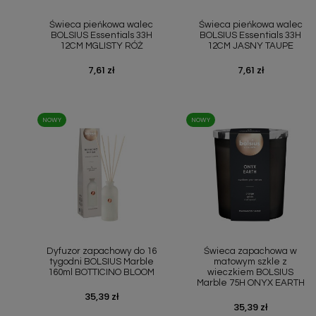
Szybki podgląd
Szybki podgląd


Świeca pieńkowa walec
Świeca pieńkowa walec
BOLSIUS Essentials 33H
BOLSIUS Essentials 33H
12CM MGLISTY RÓŻ
12CM JASNY TAUPE
Cena
7,61 zł
Cena
7,61 zł
NOWY
NOWY
Szybki podgląd
Szybki podgląd


Dyfuzor zapachowy do 16
Świeca zapachowa w
tygodni BOLSIUS Marble
matowym szkle z
160ml BOTTICINO BLOOM
wieczkiem BOLSIUS
Marble 75H ONYX EARTH
Cena
35,39 zł
Cena
35,39 zł