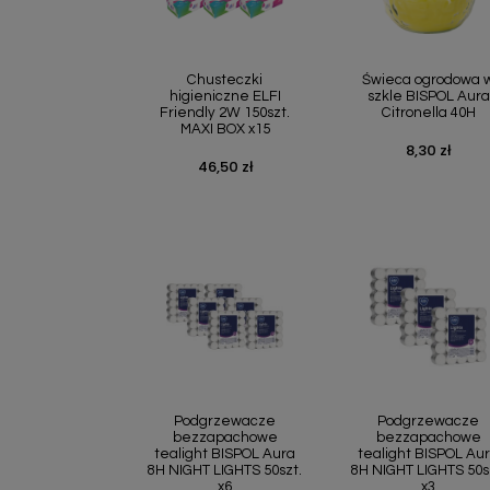
Szybki podgląd
Szybki podgl


Chusteczki
Świeca ogrodowa 
higieniczne ELFI
szkle BISPOL Aura
Friendly 2W 150szt.
Citronella 40H
MAXI BOX x15
8,30 zł
Cena
46,50 zł
Cena
Szybki podgląd
Szybki podgl


Podgrzewacze
Podgrzewacze
bezzapachowe
bezzapachowe
tealight BISPOL Aura
tealight BISPOL Au
8H NIGHT LIGHTS 50szt.
8H NIGHT LIGHTS 50s
x6
x3