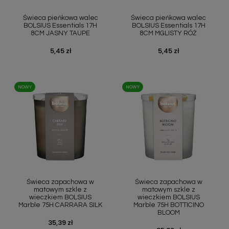
Szybki podgląd
Szybki podgląd


Świeca pieńkowa walec
Świeca pieńkowa walec
BOLSIUS Essentials 17H
BOLSIUS Essentials 17H
8CM JASNY TAUPE
8CM MGLISTY RÓŻ
Cena
5,45 zł
Cena
5,45 zł
NOWY
NOWY
Szybki podgląd
Szybki podgląd


Świeca zapachowa w
Świeca zapachowa w
matowym szkle z
matowym szkle z
wieczkiem BOLSIUS
wieczkiem BOLSIUS
Marble 75H CARRARA SILK
Marble 75H BOTTICINO
BLOOM
Cena
35,39 zł
Cena