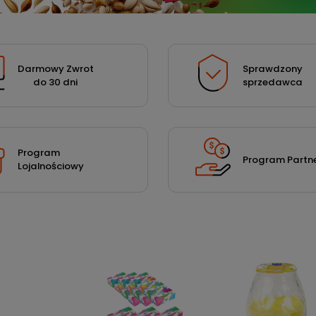
Darmowy Zwrot
Sprawdzony
do 30 dni
sprzedawca
Program
Program Partne
Lojalnościowy