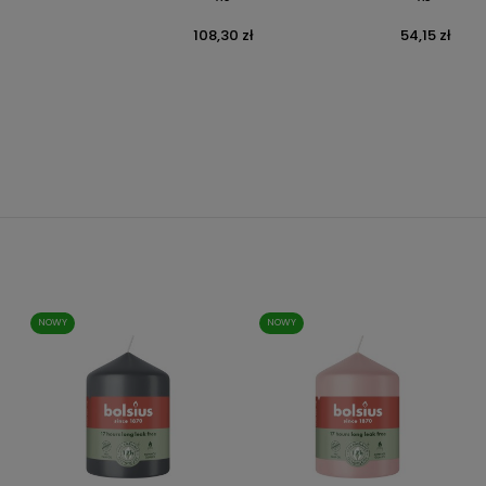
108,30 zł
54,15 zł
Cena
Cena
NOWY
NOWY