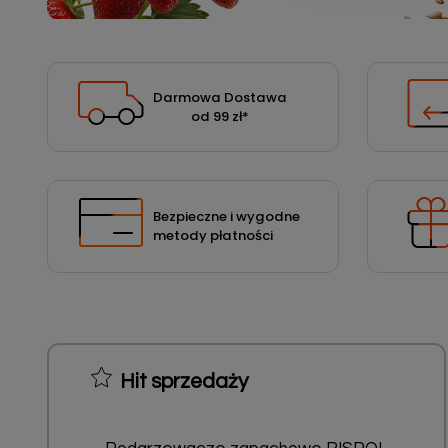
Podłoża
Pozostałe
Środki ochrony roślin
Darmowa Dostawa
od 99 zł
*
Środki ochrony roślin dla profesjonalistów
Zobacz wszystkie
Zobacz wszystkie
Bezpieczne i wygodne
metody płatności
Hit sprzedaży