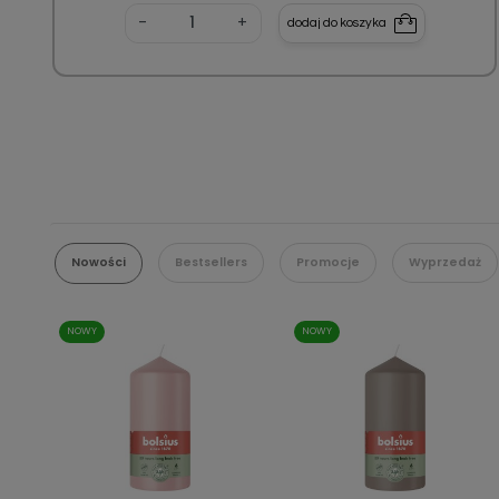
-
+
dodaj do koszyka
Nowości
Bestsellers
Promocje
Wyprzedaż
NOWY
NOWY