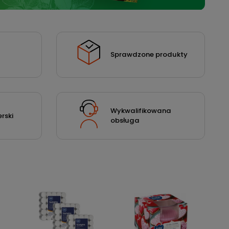
Sprawdzone produkty
Wykwalifikowana
rski
obsługa