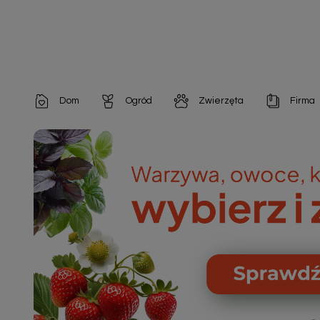
Dom
Ogród
Zwierzęta
Firma
Artykuły dekoracyjne
Chemia do architektury ogrodowej
Szampony i odżywki
Artykuły Hig
Artykuły do pielęgnacji
Chemia do oczek wodnych
Środki na pasożyty
Artykuły jed
Artykuły gospodarstwa domowego
Doniczki i pojemniki
Karmy i Przekąski dla Kotów
Artykuły opa
Artykuły higieniczne
Odstraszacze owadów
Chusteczki nawilżane

Artykuły jednorazowe
Odstraszacze zwierząt
Zobacz w
Artykuły opakowaniowe
Nawozy i preparaty
Zobacz wszystkie
Chemia gospodarcza
Narzędzia ogrodnicze
Nasiona