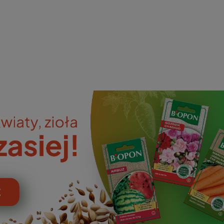
ieniczne
norazowe
kowaniowe
szystkie