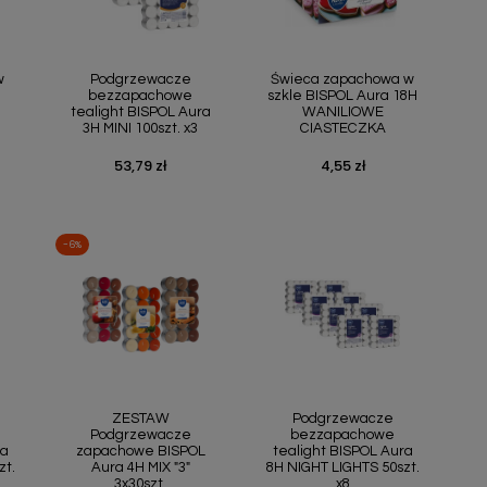
ąd
Szybki podgląd
Szybki podgląd


w
Podgrzewacze
Świeca zapachowa w
bezzapachowe
szkle BISPOL Aura 18H
tealight BISPOL Aura
WANILIOWE
3H MINI 100szt. x3
CIASTECZKA
53,79 zł
4,55 zł
Cena
Cena
-6%
ąd
Szybki podgląd
Szybki podgląd


ZESTAW
Podgrzewacze
Podgrzewacze
bezzapachowe
ra
zapachowe BISPOL
tealight BISPOL Aura
zt.
Aura 4H MIX "3"
8H NIGHT LIGHTS 50szt.
3x30szt.
x8