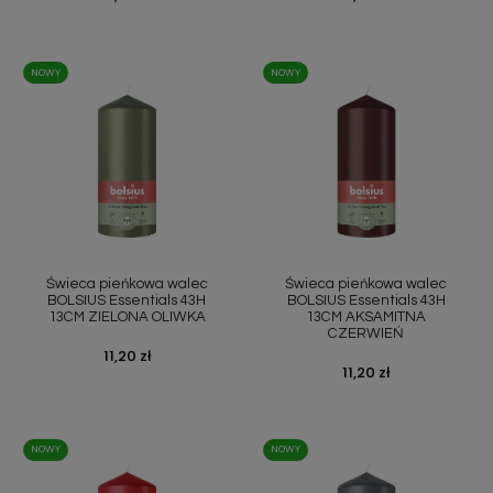
NOWY
NOWY
Świeca pieńkowa walec
Świeca pieńkowa walec
BOLSIUS Essentials 43H
BOLSIUS Essentials 43H
13CM ZIELONA OLIWKA
13CM AKSAMITNA
CZERWIEŃ
Cena
11,20 zł
Cena
11,20 zł
NOWY
NOWY