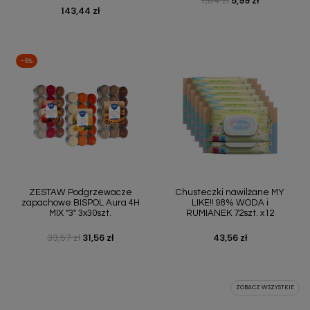
7,84 zł
5,99 zł
Cena podstawowa
Cena
143,44 zł
Cena
-6%
ZESTAW Podgrzewacze
Chusteczki nawilżane MY
zapachowe BISPOL Aura 4H
LIKE!! 98% WODA i
MIX "3" 3x30szt.
RUMIANEK 72szt. x12
33,57 zł
31,56 zł
43,56 zł
Cena podstawowa
Cena
Cena
ZOBACZ WSZYSTKIE