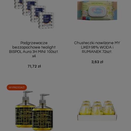
Podgrzewacze
Chusteczki nawilżane MY
bezzapachowe tealight
LIKE!! 98% WODA i
BISPOL Aura 3H MINI 100szt.
RUMIANEK 72szt.
x4
3,63 zł
Cena
71,72 zł
Cena
WYPRZEDAŻ!