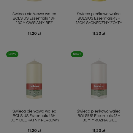
Świeca pieńkowa walec
Świeca pieńkowa walec
BOLSIUS Essentials 43H
BOLSIUS Essentials 43H
13CM OWSIANY BEŻ
13CM SŁONECZNY ŻÓŁTY
Cena
11,20 zł
Cena
11,20 zł
NOWY
NOWY
Świeca pieńkowa walec
Świeca pieńkowa walec
BOLSIUS Essentials 43H
BOLSIUS Essentials 43H
13CM DELIKATNY PERŁOWY
13CM MROŹNA BIEL
Cena
11,20 zł
Cena
11,20 zł