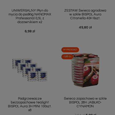
UNIWERSALNY Płyn do
ZESTAW Świeca ogrodowa
mycia do podłóg NANOMAX
w szkle BISPOL Aura
Professional 0,5L z
Citronella 40H 6szt.
dozownikiem x2
49,80 zł
Cena
6,98 zł
Cena
WYPRZEDAŻ!
-1,85 ZŁ
Podgrzewacze
Świeca zapachowa w szkle
bezzapachowe tealight
BISPOL 28H JABŁKO-
BISPOL Aura 3H MINI 100szt.
CYNAMON
x8