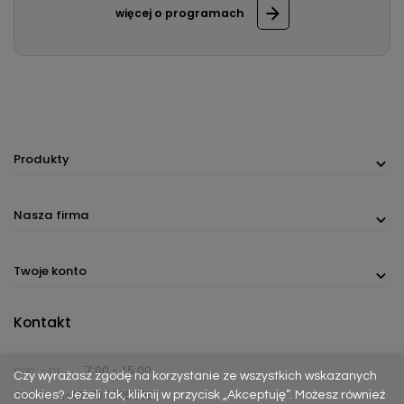
więcej o programach
Produkty
Nasza firma
Twoje konto
Kontakt
pon. - pt.
7:00 - 15:00
Czy wyrażasz zgodę na korzystanie ze wszystkich wskazanych
cookies? Jeżeli tak, kliknij w przycisk „Akceptuję”. Możesz również
Telefon:
(+48) 737 305 306