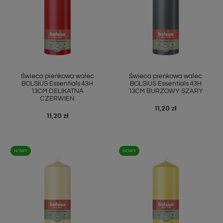
Świeca pieńkowa walec
Świeca pieńkowa walec
BOLSIUS Essentials 43H
BOLSIUS Essentials 43H
13CM DELIKATNA
13CM BURZOWY SZARY
CZERWIEŃ
Cena
11,20 zł
Cena
11,20 zł
NOWY
NOWY