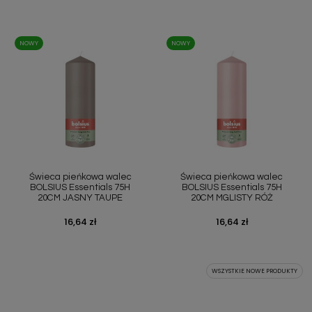
NOWY
NOWY
Świeca pieńkowa walec
Świeca pieńkowa walec
BOLSIUS Essentials 75H
BOLSIUS Essentials 75H
20CM JASNY TAUPE
20CM MGLISTY RÓŻ
Cena
16,64 zł
Cena
16,64 zł
WSZYSTKIE NOWE PRODUKTY