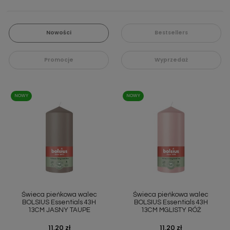
Nowości
Bestsellers
Promocje
Wyprzedaż
NOWY
NOWY
Świeca pieńkowa walec
Świeca pieńkowa walec
BOLSIUS Essentials 43H
BOLSIUS Essentials 43H
13CM JASNY TAUPE
13CM MGLISTY RÓŻ
Cena
11,20 zł
Cena
11,20 zł