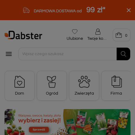
99 zł
*
DARMOWA DOSTAWA od
0
Ulubione
Twoje konto

Dom
Ogród
Zwierzęta
Firma