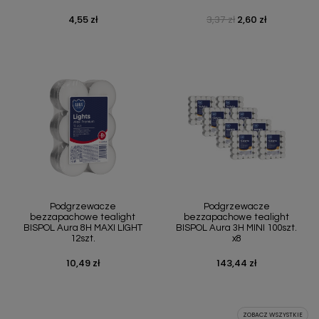
4,55 zł
3,37 zł
2,60 zł
Cena
Cena podstawowa
Cena
Podgrzewacze
Podgrzewacze
bezzapachowe tealight
bezzapachowe tealight
BISPOL Aura 8H MAXI LIGHT
BISPOL Aura 3H MINI 100szt.
12szt.
x8
10,49 zł
143,44 zł
Cena
Cena
ZOBACZ WSZYSTKIE