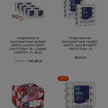
Podgrzewacze
Podgrzewacze
bezzapachowe tealight
bezzapachowe tealight
BISPOL Aura 8H NIGHT
BISPOL Aura 8H NIGHT
LIGHTS 50szt. x8 + Zapałki
LIGHTS 50szt. x2
DABSTER_PL 38szt.
36,10 zł
Cena
144,40 zł
132,88 zł
Cena podstawowa
Cena
-1,44 ZŁ