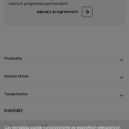
naszych programów partnerskich.
więcej o programach
Produkty
Nasza firma
Twoje konto
Kontakt
pon. - pt.
7:00 - 15:00
Czy wyrażasz zgodę na korzystanie ze wszystkich wskazanych