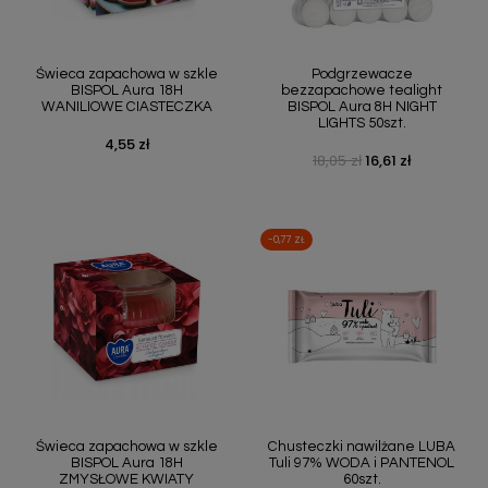
Świeca zapachowa w szkle
Podgrzewacze
BISPOL Aura 18H
bezzapachowe tealight
WANILIOWE CIASTECZKA
BISPOL Aura 8H NIGHT
LIGHTS 50szt.
4,55 zł
Cena
18,05 zł
16,61 zł
Cena podstawowa
Cena
-0,77 ZŁ
Świeca zapachowa w szkle
Chusteczki nawilżane LUBA
BISPOL Aura 18H
Tuli 97% WODA i PANTENOL
ZMYSŁOWE KWIATY
60szt.