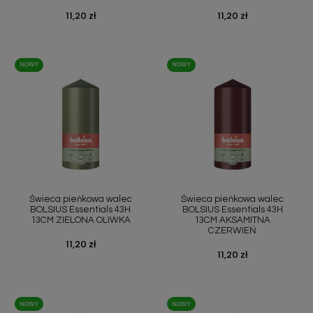
Cena
11,20 zł
Cena
11,20 zł
NOWY
NOWY
Świeca pieńkowa walec
Świeca pieńkowa walec
BOLSIUS Essentials 43H
BOLSIUS Essentials 43H
13CM ZIELONA OLIWKA
13CM AKSAMITNA
CZERWIEŃ
Cena
11,20 zł
Cena
11,20 zł
NOWY
NOWY