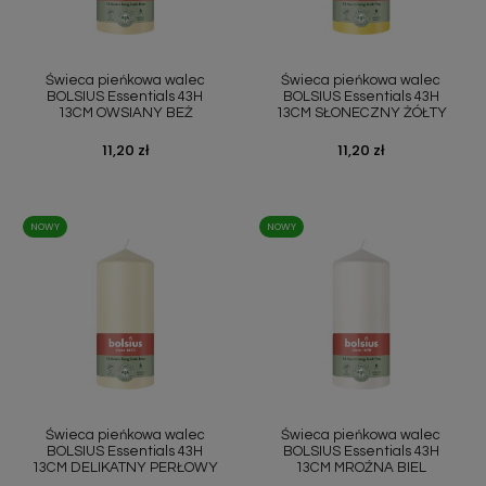
Świeca pieńkowa walec
Świeca pieńkowa walec
BOLSIUS Essentials 43H
BOLSIUS Essentials 43H
13CM OWSIANY BEŻ
13CM SŁONECZNY ŻÓŁTY
Cena
11,20 zł
Cena
11,20 zł
NOWY
NOWY
Świeca pieńkowa walec
Świeca pieńkowa walec
BOLSIUS Essentials 43H
BOLSIUS Essentials 43H
13CM DELIKATNY PERŁOWY
13CM MROŹNA BIEL