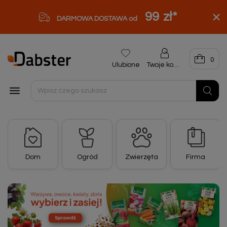
99 zł
*
DARMOWA DOSTAWA od
0
Ulubione
Twoje konto

Dom
Ogród
Zwierzęta
Firma