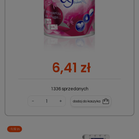
Cena
6,41 zł
1336 sprzedanych
-
+
dodaj do koszyka
-11,52 ZŁ