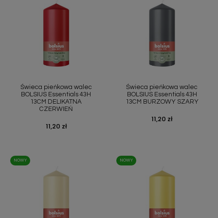
Świeca pieńkowa walec
Świeca pieńkowa walec
BOLSIUS Essentials 43H
BOLSIUS Essentials 43H
13CM DELIKATNA
13CM BURZOWY SZARY
CZERWIEŃ
Cena
11,20 zł
Cena
11,20 zł
NOWY
NOWY