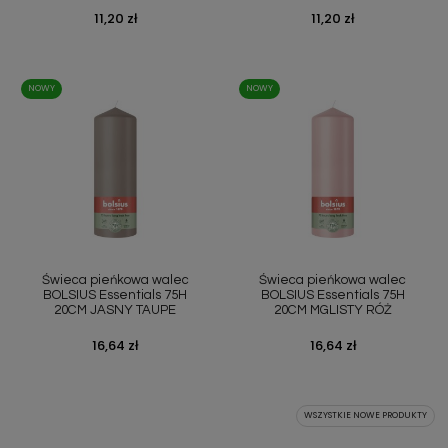
Cena
11,20 zł
Cena
11,20 zł
NOWY
NOWY
Świeca pieńkowa walec
Świeca pieńkowa walec
BOLSIUS Essentials 75H
BOLSIUS Essentials 75H
20CM JASNY TAUPE
20CM MGLISTY RÓŻ
Cena
16,64 zł
Cena
16,64 zł
WSZYSTKIE NOWE PRODUKTY