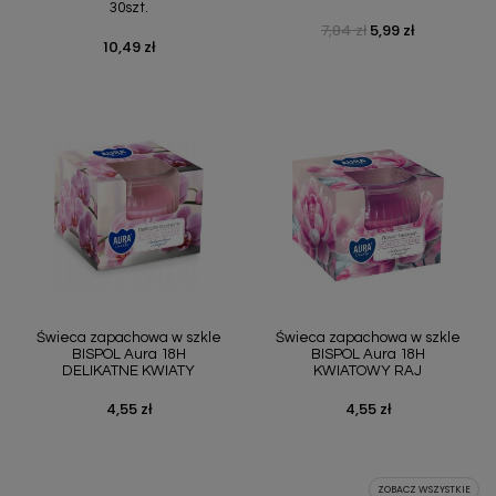
30szt.
7,84 zł
5,99 zł
Cena podstawowa
Cena
10,49 zł
Cena
Świeca zapachowa w szkle
Świeca zapachowa w szkle
BISPOL Aura 18H
BISPOL Aura 18H
DELIKATNE KWIATY
KWIATOWY RAJ
4,55 zł
4,55 zł
Cena
Cena
ZOBACZ WSZYSTKIE