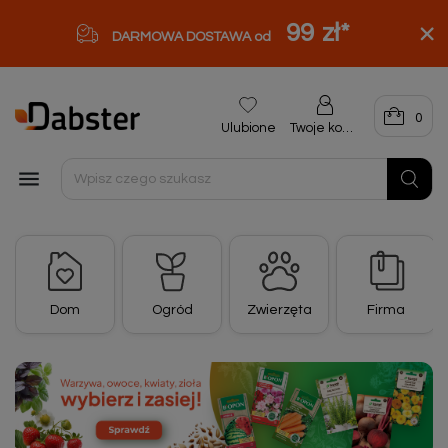
99 zł
*
DARMOWA DOSTAWA od
0
Ulubione
Twoje konto

Dom
Ogród
Zwierzęta
Firma