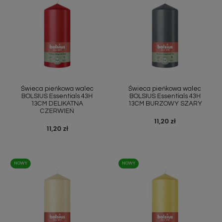
Świeca pieńkowa walec
Świeca pieńkowa walec
BOLSIUS Essentials 43H
BOLSIUS Essentials 43H
13CM DELIKATNA
13CM BURZOWY SZARY
CZERWIEŃ
Cena
11,20 zł
Cena
11,20 zł
NOWY
NOWY