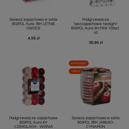
Świeca zapachowa w szkle
Podgrzewacze
BISPOL Aura 18H LETNIE
bezzapachowe tealight
OWOCE
BISPOL Aura 3H MINI 100szt.
x2
4,55 zł
Cena
35,86 zł
Cena
WYPRZEDAŻ!
-1,85 ZŁ
Podgrzewacze zapachowe
Świeca zapachowa w szkle
BISPOL Aura 4H
BISPOL 28H JABŁKO-
CZEKOLADA - WIŚNIA
CYNAMON