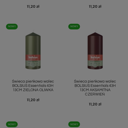
Cena
11,20 zł
Cena
11,20 zł
NOWY
NOWY
Świeca pieńkowa walec
Świeca pieńkowa walec
BOLSIUS Essentials 43H
BOLSIUS Essentials 43H
13CM ZIELONA OLIWKA
13CM AKSAMITNA
CZERWIEŃ
Cena
11,20 zł
Cena
11,20 zł
NOWY
NOWY