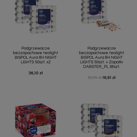
Podgrzewacze
Podgrzewacze
bezzapachowe tealight
bezzapachowe tealight
BISPOL Aura 8H NIGHT
BISPOL Aura 8H NIGHT
LIGHTS 50szt. x2
LIGHTS 50szt. + Zapałki
DABSTER_PL 38szt.
36,10 zł
Cena
18,05 zł
16,61 zł
Cena podstawowa
Cena