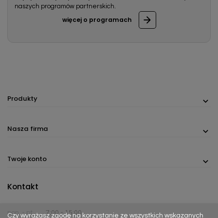
naszych programów partnerskich.
więcej o programach
Produkty
Nasza firma
Twoje konto
Kontakt
pon. - pt.
7:00 - 15:00
Czy wyrażasz zgodę na korzystanie ze wszystkich wskazanych