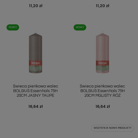
Cena
11,20 zł
Cena
11,20 zł
NOWY
NOWY
Świeca pieńkowa walec
Świeca pieńkowa walec
BOLSIUS Essentials 75H
BOLSIUS Essentials 75H
20CM JASNY TAUPE
20CM MGLISTY RÓŻ
Cena
16,64 zł
Cena
16,64 zł
WSZYSTKIE NOWE PRODUKTY