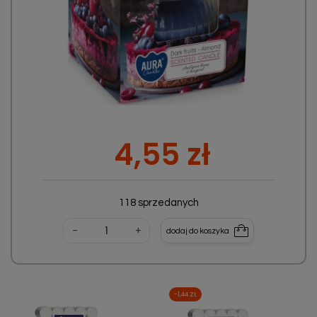
Cena
4,55 zł
118 sprzedanych
-
+
dodaj do koszyka
-1,44 ZŁ