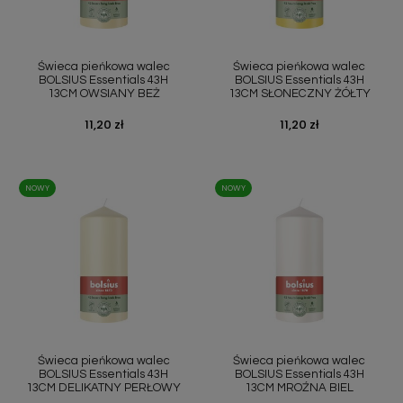
Świeca pieńkowa walec
Świeca pieńkowa walec
BOLSIUS Essentials 43H
BOLSIUS Essentials 43H
13CM OWSIANY BEŻ
13CM SŁONECZNY ŻÓŁTY
Cena
11,20 zł
Cena
11,20 zł
NOWY
NOWY
Świeca pieńkowa walec
Świeca pieńkowa walec
BOLSIUS Essentials 43H
BOLSIUS Essentials 43H
13CM DELIKATNY PERŁOWY
13CM MROŹNA BIEL