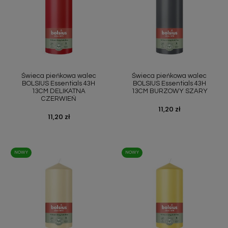
Świeca pieńkowa walec
Świeca pieńkowa walec
BOLSIUS Essentials 43H
BOLSIUS Essentials 43H
13CM DELIKATNA
13CM BURZOWY SZARY
CZERWIEŃ
Cena
11,20 zł
Cena
11,20 zł
NOWY
NOWY