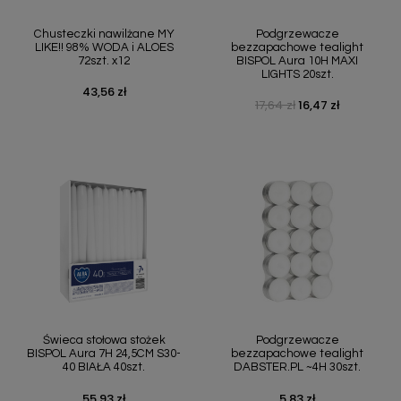
Chusteczki nawilżane MY
Podgrzewacze
LIKE!! 98% WODA i ALOES
bezzapachowe tealight
72szt. x12
BISPOL Aura 10H MAXI
LIGHTS 20szt.
43,56 zł
Cena
17,64 zł
16,47 zł
Cena podstawowa
Cena
Świeca stołowa stożek
Podgrzewacze
BISPOL Aura 7H 24,5CM S30-
bezzapachowe tealight
40 BIAŁA 40szt.
DABSTER.PL ~4H 30szt.
55,93 zł
5,83 zł
Cena
Cena