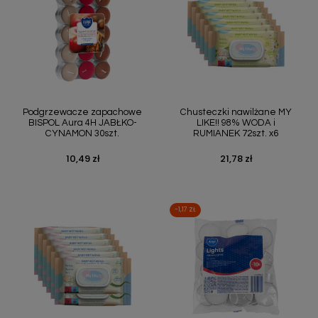
Podgrzewacze zapachowe
Chusteczki nawilżane MY
BISPOL Aura 4H JABŁKO-
LIKE!! 98% WODA i
CYNAMON 30szt.
RUMIANEK 72szt. x6
10,49 zł
21,78 zł
Cena
Cena
-1,17 ZŁ