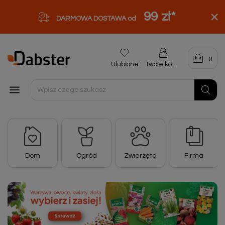
99 zł
*
DARMOWA DOSTAWA od
0
Ulubione
Twoje konto

Dom
Ogród
Zwierzęta
Firma