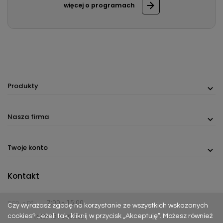
więcej o programach
Produkty
Nasza firma
Twoje konto
Kontakt
pon. - pt.
7:00 - 15:00
Czy wyrażasz zgodę na korzystanie ze wszystkich wskazanych
cookies? Jeżeli tak, kliknij w przycisk „Akceptuję”. Możesz również
Telefon:
(+48) 737 305 306