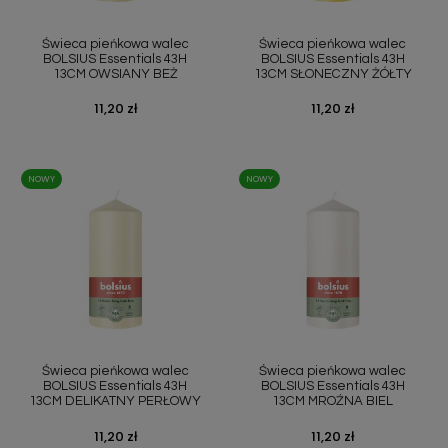
Świeca pieńkowa walec
Świeca pieńkowa walec
BOLSIUS Essentials 43H
BOLSIUS Essentials 43H
13CM OWSIANY BEŻ
13CM SŁONECZNY ŻÓŁTY
Cena
11,20 zł
Cena
11,20 zł
NOWY
NOWY
Świeca pieńkowa walec
Świeca pieńkowa walec
BOLSIUS Essentials 43H
BOLSIUS Essentials 43H
13CM DELIKATNY PERŁOWY
13CM MROŹNA BIEL
Cena
11,20 zł
Cena
11,20 zł