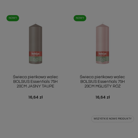
NOWY
NOWY
Świeca pieńkowa walec
Świeca pieńkowa walec
BOLSIUS Essentials 75H
BOLSIUS Essentials 75H
20CM JASNY TAUPE
20CM MGLISTY RÓŻ
Cena
16,64 zł
Cena
16,64 zł
WSZYSTKIE NOWE PRODUKTY