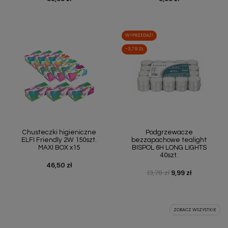
WYPRZEDAŻ!
-3,79 ZŁ
Chusteczki higieniczne
Podgrzewacze
ELFI Friendly 2W 150szt.
bezzapachowe tealight
MAXI BOX x15
BISPOL 6H LONG LIGHTS
40szt.
46,50 zł
Cena
13,78 zł
9,99 zł
Cena podstawowa
Cena
ZOBACZ WSZYSTKIE