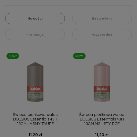
Nowości
Bestsellers
Promocje
Wyprzedaż
NOWY
NOWY
Świeca pieńkowa walec
Świeca pieńkowa walec
BOLSIUS Essentials 43H
BOLSIUS Essentials 43H
13CM JASNY TAUPE
13CM MGLISTY RÓŻ
Cena
11,20 zł
Cena
11,20 zł