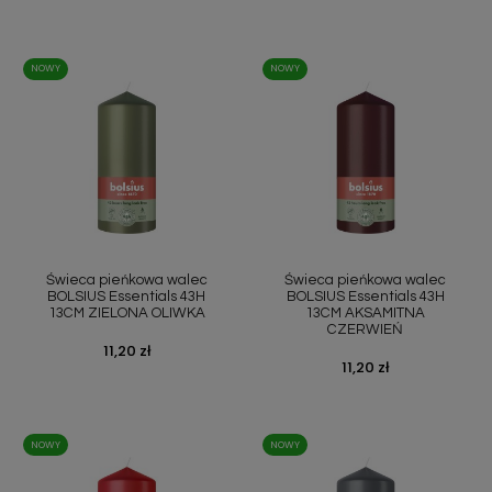
NOWY
NOWY
Świeca pieńkowa walec
Świeca pieńkowa walec
BOLSIUS Essentials 43H
BOLSIUS Essentials 43H
13CM ZIELONA OLIWKA
13CM AKSAMITNA
CZERWIEŃ
Cena
11,20 zł
Cena
11,20 zł
NOWY
NOWY