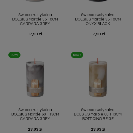
Szybki podgląd
Szybki podgląd


Świeca rustykalna
Świeca rustykalna
BOLSIUS Marble 35H 8CM
BOLSIUS Marble 35H 8CM
CARRARA GREY
ONYX BLACK
Cena
17,90 zł
Cena
17,90 zł
NOWY
NOWY
Szybki podgląd
Szybki podgląd


Świeca rustykalna
Świeca rustykalna
BOLSIUS Marble 60H 13CM
BOLSIUS Marble 60H 13CM
CARRARA GREY
BOTTICINO BEIGE
Cena
23,93 zł
Cena
23,93 zł