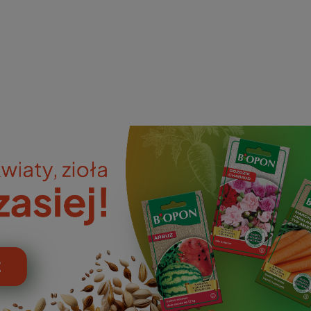
ieniczne
norazowe
kowaniowe
szystkie