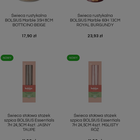
Szybki podgląd
Szybki podgląd


Świeca rustykalna
Świeca rustykalna
BOLSIUS Marble 35H 8CM
BOLSIUS Marble 60H 13CM
BOTTICINO BEIGE
ROYAL BURGUNDY
Cena
17,90 zł
Cena
23,93 zł
NOWY
NOWY
Szybki podgląd
Szybki podgląd


Świeca stołowa stożek
Świeca stołowa stożek
szpica BOLSIUS Essentials
szpica BOLSIUS Essentials
7H 24,5CM 4szt. JASNY
7H 24,5CM 4szt. MGLISTY
TAUPE
RÓŻ
Cena
Cena