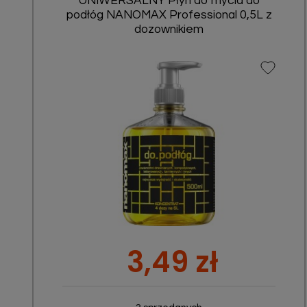
UNIWERSALNY Płyn do mycia do
podłóg NANOMAX Professional 0,5L z
dozownikiem
Szybki podgląd

Cena
3,49 zł