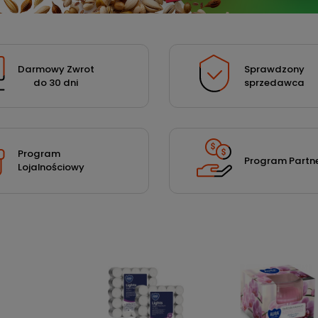
Darmowy Zwrot
Sprawdzony
do 30 dni
sprzedawca
Program
Program Partne
Lojalnościowy