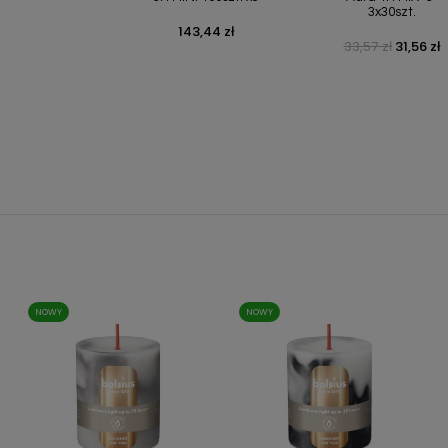
3x30szt.
143,44 zł
Cena
33,57 zł
31,56 zł
Cena podstaw
Cena
NOWY
NOWY