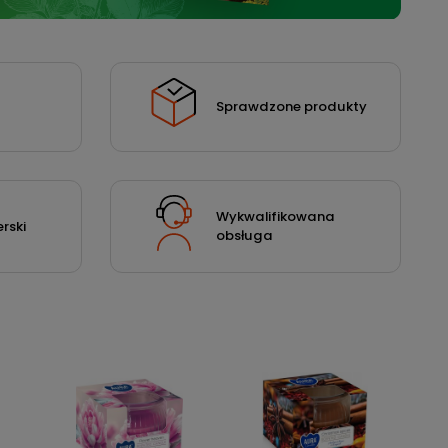
Sprawdzone produkty
Wykwalifikowana
rski
obsługa