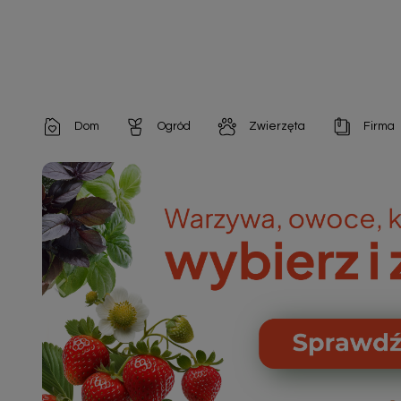
Dom
Ogród
Zwierzęta
Firma
Artykuły dekoracyjne
Chemia do architektury ogrodowej
Szampony i odżywki
Artykuły Hig
Artykuły do pielęgnacji
Chemia do oczek wodnych
Środki na pasożyty
Artykuły jed
Artykuły gospodarstwa domowego
Doniczki i pojemniki
Karmy i Przekąski dla Kotów
Artykuły opa
Artykuły higieniczne
Odstraszacze owadów
Chusteczki nawilżane

Artykuły jednorazowe
Odstraszacze zwierząt
Zobacz w
Artykuły opakowaniowe
Nawozy i preparaty
Zobacz wszystkie
Chemia gospodarcza
Narzędzia ogrodnicze
Nasiona