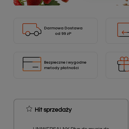
Podłoża
Pozostałe
Środki ochrony roślin
Darmowa Dostawa
od 99 zł
*
Środki ochrony roślin dla profesjonalistów
Zobacz wszystkie
Zobacz wszystkie
Bezpieczne i wygodne
metody płatności
Hit sprzedaży