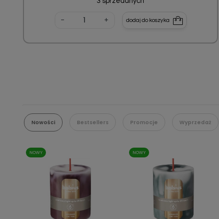
3 sprzedanych
-
+
dodaj do koszyka
Nowości
Bestsellers
Promocje
Wyprzedaż
NOWY
NOWY