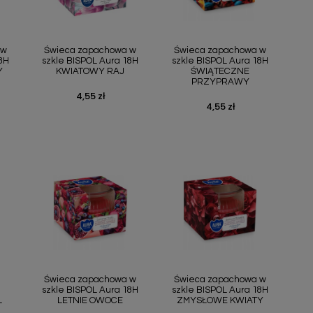
ąd
Szybki podgląd
Szybki podgląd


 w
Świeca zapachowa w
Świeca zapachowa w
8H
szkle BISPOL Aura 18H
szkle BISPOL Aura 18H
Y
KWIATOWY RAJ
ŚWIĄTECZNE
PRZYPRAWY
4,55 zł
Cena
4,55 zł
Cena
ąd
Szybki podgląd
Szybki podgląd


Świeca zapachowa w
Świeca zapachowa w
szkle BISPOL Aura 18H
szkle BISPOL Aura 18H
L
LETNIE OWOCE
ZMYSŁOWE KWIATY