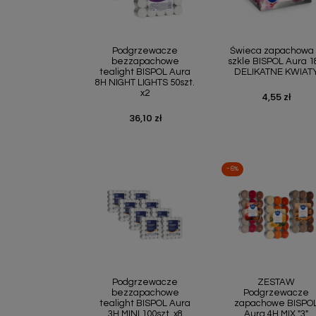
Szybki podgląd
Szybki podgl


Podgrzewacze
Świeca zapachowa
bezzapachowe
szkle BISPOL Aura 1
tealight BISPOL Aura
DELIKATNE KWIAT
8H NIGHT LIGHTS 50szt.
x2
4,55 zł
Cena
36,10 zł
Cena
-6%
Szybki podgląd
Szybki podgl


Podgrzewacze
ZESTAW
bezzapachowe
Podgrzewacze
tealight BISPOL Aura
zapachowe BISPO
3H MINI 100szt. x8
Aura 4H MIX "3"