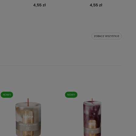
4,55 zł
4,55 zł
Cena
Cena
owa
ZOBACZ WSZYSTKIE
NOWY
NOWY