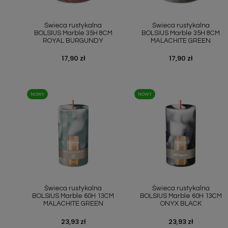
Szybki podgląd
Szybki podgląd


Świeca rustykalna
Świeca rustykalna
BOLSIUS Marble 35H 8CM
BOLSIUS Marble 35H 8CM
ROYAL BURGUNDY
MALACHITE GREEN
Cena
17,90 zł
Cena
17,90 zł
NOWY
NOWY
Szybki podgląd
Szybki podgląd


Świeca rustykalna
Świeca rustykalna
BOLSIUS Marble 60H 13CM
BOLSIUS Marble 60H 13CM
MALACHITE GREEN
ONYX BLACK
Cena
23,93 zł
Cena
23,93 zł