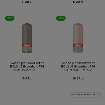
Cena
11,20 zł
Cena
11,20 zł
NOWY
NOWY
Świeca pieńkowa walec
Świeca pieńkowa walec
BOLSIUS Essentials 75H
BOLSIUS Essentials 75H
20CM JASNY TAUPE
20CM MGLISTY RÓŻ
Cena
16,64 zł
Cena
16,64 zł
WSZYSTKIE NOWE PRODUKTY