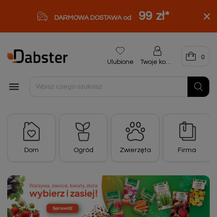
99 zł
*
DARMOWA DOSTAWA od
0
Ulubione
Twoje konto

Dom
Ogród
Zwierzęta
Firma