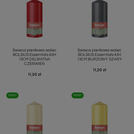
Świeca pieńkowa walec
Świeca pieńkowa walec
BOLSIUS Essentials 43H
BOLSIUS Essentials 43H
13CM DELIKATNA
13CM BURZOWY SZARY
CZERWIEŃ
Cena
11,20 zł
Cena
11,20 zł
NOWY
NOWY