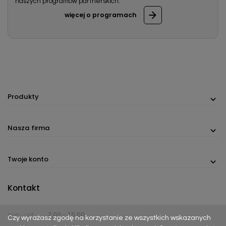
naszych programów partnerskich.
więcej o programach
Produkty
Nasza firma
Twoje konto
Kontakt
pon. - pt.
7:00 - 15:00
Czy wyrażasz zgodę na korzystanie ze wszystkich wskazanych