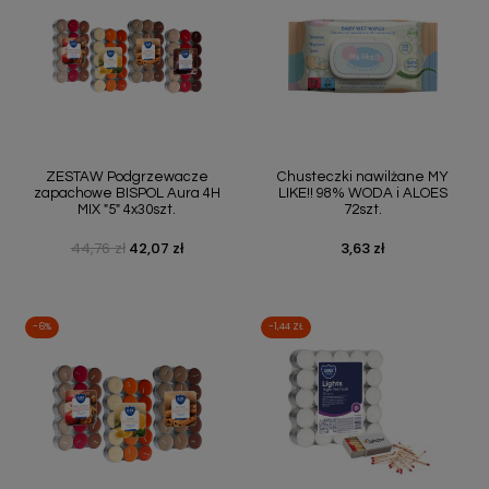
ZESTAW Podgrzewacze
Chusteczki nawilżane MY
zapachowe BISPOL Aura 4H
LIKE!! 98% WODA i ALOES
MIX "5" 4x30szt.
72szt.
44,76 zł
42,07 zł
3,63 zł
Cena podstawowa
Cena
Cena
-6%
-1,44 ZŁ