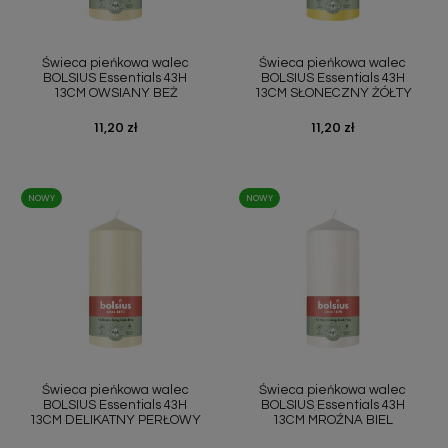
Świeca pieńkowa walec
Świeca pieńkowa walec
BOLSIUS Essentials 43H
BOLSIUS Essentials 43H
13CM OWSIANY BEŻ
13CM SŁONECZNY ŻÓŁTY
Cena
11,20 zł
Cena
11,20 zł
NOWY
NOWY
Świeca pieńkowa walec
Świeca pieńkowa walec
BOLSIUS Essentials 43H
BOLSIUS Essentials 43H
13CM DELIKATNY PERŁOWY
13CM MROŹNA BIEL