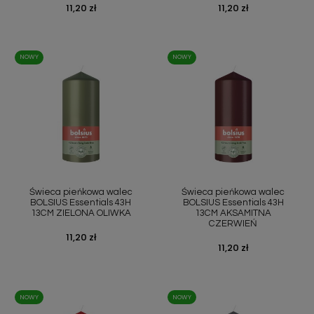
Cena
11,20 zł
Cena
11,20 zł
NOWY
NOWY
Świeca pieńkowa walec
Świeca pieńkowa walec
BOLSIUS Essentials 43H
BOLSIUS Essentials 43H
13CM ZIELONA OLIWKA
13CM AKSAMITNA
CZERWIEŃ
Cena
11,20 zł
Cena
11,20 zł
NOWY
NOWY