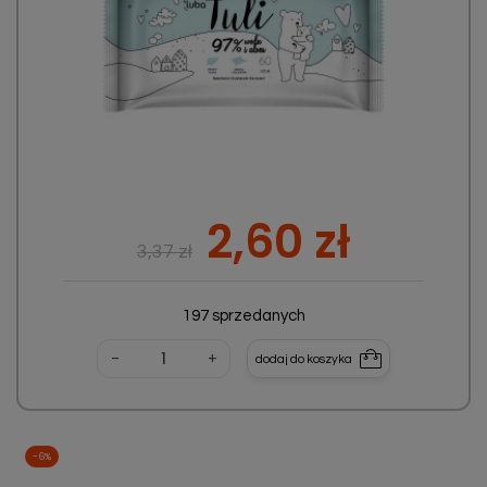
Cena podstawowa
Cena
2,60 zł
3,37 zł
197 sprzedanych
-
+
dodaj do koszyka
-6%