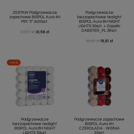
ZESTAW Podgrzewacze
Podgrzewacze
zapachowe BISPOL Aura 4H
bezzapachowe tealight
MIX "3" 3x30szt.
BISPOL Aura 8H NIGHT
LIGHTS 50szt. + Zapałki
DABSTER_PL 38szt.
33,57 zł
31,56 zł
Cena podstawowa
Cena
18,05 zł
16,61 zł
Cena podstawowa
Cena
-1,44 ZŁ
Podgrzewacze
Podgrzewacze zapachowe
bezzapachowe tealight
BISPOL Aura 4H
BISPOL Aura 8H NIGHT
CZEKOLADA - WIŚNIA
LIGHTS 50szt.
30szt.