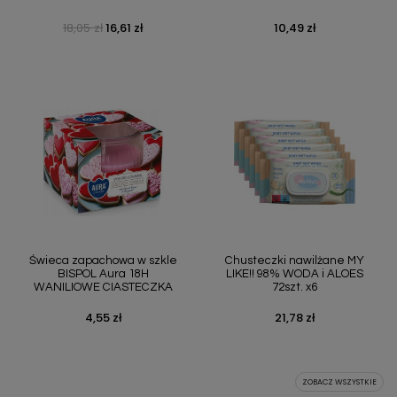
18,05 zł
16,61 zł
10,49 zł
Cena podstawowa
Cena
Cena
Świeca zapachowa w szkle
Chusteczki nawilżane MY
BISPOL Aura 18H
LIKE!! 98% WODA i ALOES
WANILIOWE CIASTECZKA
72szt. x6
4,55 zł
21,78 zł
Cena
Cena
ZOBACZ WSZYSTKIE