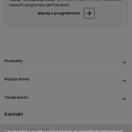
naszych programów partnerskich.
więcej o programach
Produkty
Nasza firma
Twoje konto
Kontakt
pon. - pt.
7:00 - 15:00
Czy wyrażasz zgodę na korzystanie ze wszystkich wskazanych