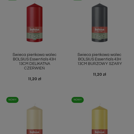
Świeca pieńkowa walec
Świeca pieńkowa walec
BOLSIUS Essentials 43H
BOLSIUS Essentials 43H
13CM DELIKATNA
13CM BURZOWY SZARY
CZERWIEŃ
Cena
11,20 zł
Cena
11,20 zł
NOWY
NOWY