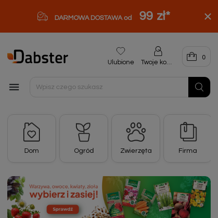
99 zł
*
DARMOWA DOSTAWA od
0
Ulubione
Twoje konto

Dom
Ogród
Zwierzęta
Firma