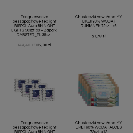
Podgrzewacze
Chusteczki nawilżane MY
bezzapachowe tealight
LIKE!! 98% WODA i
BISPOL Aura 8H NIGHT
RUMIANEK 72szt. x6
LIGHTS 50szt. x8 + Zapałki
DABSTER_PL 38szt.
21,78 zł
Cena
144,40 zł
132,88 zł
Cena podstawowa
Cena
Podgrzewacze
Chusteczki nawilżane MY
bezzapachowe tealight
LIKE!! 98% WODA i ALOES
BISPOL Aura 8H NIGHT
72szt. x12