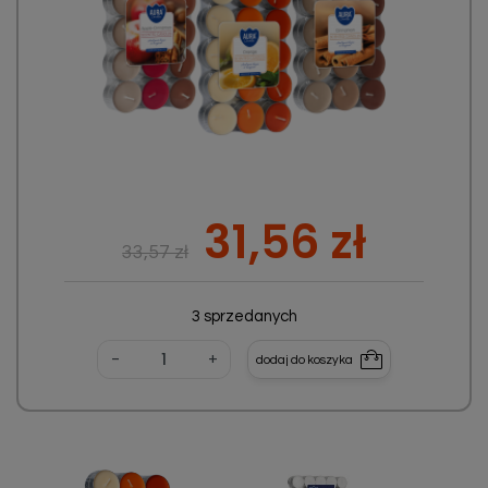
Cena podstawowa
Cena
31,56 zł
33,57 zł
3 sprzedanych
-
+
dodaj do koszyka