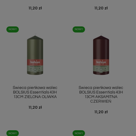
Cena
11,20 zł
Cena
11,20 zł
NOWY
NOWY
Świeca pieńkowa walec
Świeca pieńkowa walec
BOLSIUS Essentials 43H
BOLSIUS Essentials 43H
13CM ZIELONA OLIWKA
13CM AKSAMITNA
CZERWIEŃ
Cena
11,20 zł
Cena
11,20 zł
NOWY
NOWY