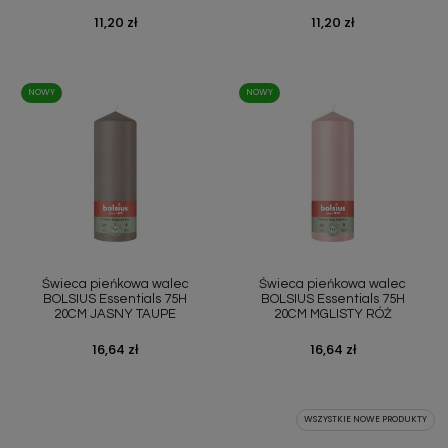
Cena
11,20 zł
Cena
11,20 zł
NOWY
NOWY
Świeca pieńkowa walec
Świeca pieńkowa walec
BOLSIUS Essentials 75H
BOLSIUS Essentials 75H
20CM JASNY TAUPE
20CM MGLISTY RÓŻ
Cena
16,64 zł
Cena
16,64 zł
WSZYSTKIE NOWE PRODUKTY