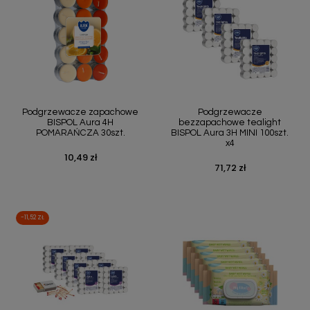
Podgrzewacze zapachowe
Podgrzewacze
BISPOL Aura 4H
bezzapachowe tealight
POMARAŃCZA 30szt.
BISPOL Aura 3H MINI 100szt.
x4
10,49 zł
Cena
71,72 zł
Cena
-11,52 ZŁ