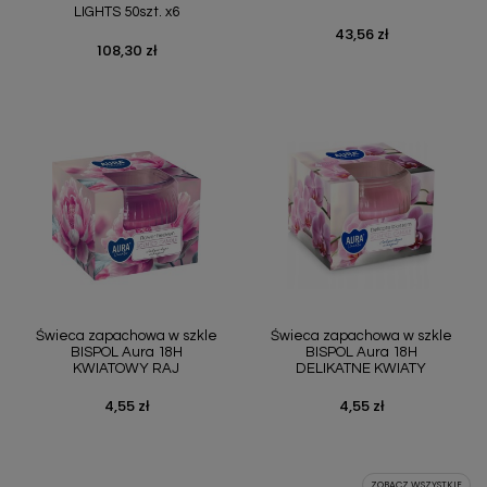
LIGHTS 50szt. x6
43,56 zł
Cena
108,30 zł
Cena
Świeca zapachowa w szkle
Świeca zapachowa w szkle
BISPOL Aura 18H
BISPOL Aura 18H
KWIATOWY RAJ
DELIKATNE KWIATY
4,55 zł
4,55 zł
Cena
Cena
ZOBACZ WSZYSTKIE