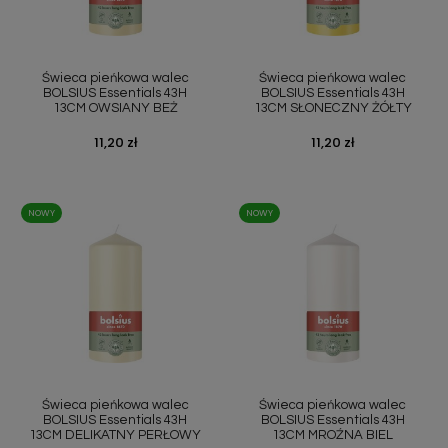
Świeca pieńkowa walec
Świeca pieńkowa walec
BOLSIUS Essentials 43H
BOLSIUS Essentials 43H
13CM OWSIANY BEŻ
13CM SŁONECZNY ŻÓŁTY
Cena
11,20 zł
Cena
11,20 zł
NOWY
NOWY
Świeca pieńkowa walec
Świeca pieńkowa walec
BOLSIUS Essentials 43H
BOLSIUS Essentials 43H
13CM DELIKATNY PERŁOWY
13CM MROŹNA BIEL